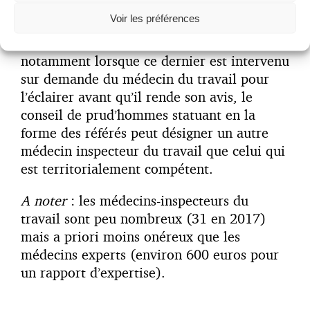
Enfin, le décret précise qu’en cas
Voir les préférences
d’indisponibilité du médecin-inspecteur du
travail ou en cas de récusation de celui-ci,
notamment lorsque ce dernier est intervenu
sur demande du médecin du travail pour
l’éclairer avant qu’il rende son avis, le
conseil de prud’hommes statuant en la
forme des référés peut désigner un autre
médecin inspecteur du travail que celui qui
est territorialement compétent.
A noter
: les médecins-inspecteurs du
travail sont peu nombreux (31 en 2017)
mais a priori moins onéreux que les
médecins experts (environ 600 euros pour
un rapport d’expertise).