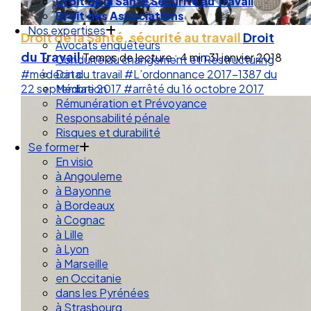
Droit de la Santé Sécurité au Travail
Droit des Associations
Nos expertises
Droit de la Santé, sécurité au travail
Droit
Avocats enquêteurs
du Travail
Temps de lecture : 4 min
31 janvier 2018
Conduite du changement et Restructuring
#médecin du travail
#L’ordonnance 2017-1387 du
Data
22 septembre 2017
#arrêté du 16 octobre 2017
Médiation
Rémunération et Prévoyance
Responsabilité pénale
Risques et durabilité
Se former
En visio
à Angouleme
à Bayonne
à Bordeaux
à Cognac
à Lille
à Lyon
à Marseille
en Occitanie
dans les Pyrénées
à Strasbourg