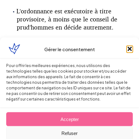
L’ordonnance est exécutoire à titre
provisoire, à moins que le conseil de
prud’hommes en décide autrement.
La saisine du Conseil de prud’hommes doit,
Gérer le consentement
comme auparavant, avoir lieu dans un délai
de
15 jours
de la notification de l’avis du
médecin du travail.
Pour offrir les meilleures expériences, nous utilisons des
technologies telles que les cookies pour stocker et/ou accéder
aux informations des appareils. Le fait de consentir à ces
Le médecin du travail doit être informé de
technologies nous permettra de traiter des données telles que le
la contestation, sans que le décret ne
comportement de navigation ou les ID uniques sur ce site. Le fait de
ne pas consentir ou de retirer son consentement peut avoir un effet
précise qui doit se charger de l’informer.
négatif sur certaines caractéristiques et fonctions.
Il peut être entendu par le médecin-
inspecteur du travail dans le cadre de la
Accepter
procédure.
Refuser