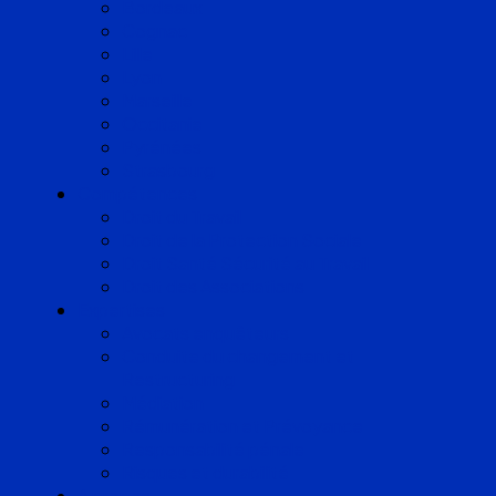
Bordeaux
Cognac
Lille
Lyon
Marseille
Occitanie
Pyrénées
Strasbourg
Compétences
Droit du Travail
Droit de la Protection Sociale
Droit Santé Sécurité au Travail
Droit des Associations
Expertises
Avocats enquêteurs
Conduite du changement et
Restructuring
Médiation
Rémunération et Prévoyance
Responsabilité pénale
Risques et durabilité
A propos