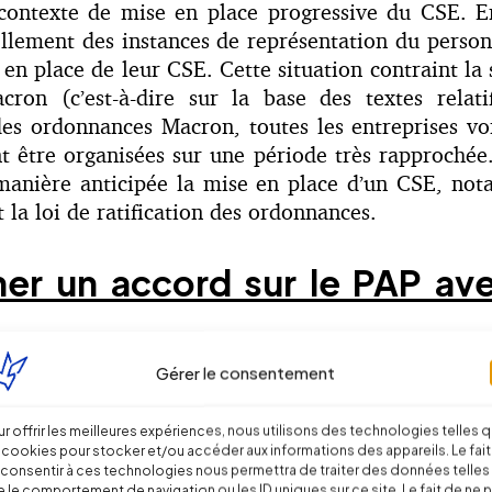
 contexte de mise en place progressive du CSE. En 
llement des instances de représentation du perso
 en place de leur CSE. Cette situation contraint la 
acron (c’est-à-dire sur la base des textes rela
des ordonnances Macron, toutes les entreprises v
 être organisées sur une période très rapprochée. C
e manière anticipée la mise en place d’un CSE, no
la loi de ratification des ordonnances.
er un accord sur le PAP ave
Gérer le consentement
17-60.112) a trait au déroulement même de la négoci
organisation d’élections pour la mise en place des
r offrir les meilleures expériences, nous utilisons des technologies telles 
icipation d’une organisation syndicale à la négoc
 cookies pour stocker et/ou accéder aux informations des appareils. Le fait
consentir à ces technologies nous permettra de traiter des données telles
ée ne répondait pas aux exigences légales pour pa
 le comportement de navigation ou les ID uniques sur ce site. Le fait de ne 