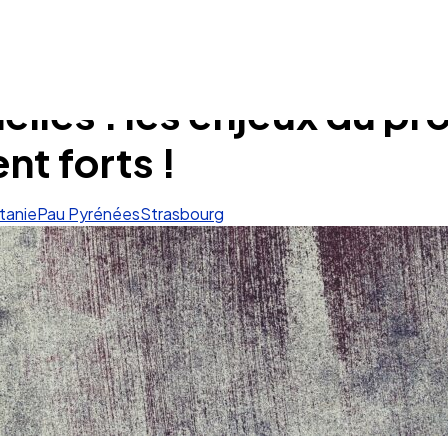
elles : les enjeux du p
t forts !
tanie
Pau Pyrénées
Strasbourg