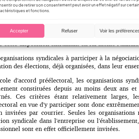
n des deux tours des élections des délégués du perso
sentir ou de retirer son consentement peut avoir un effet négatif sur certai
actéristiques et fonctions.
vérée, n’avait pour effet d’annuler des élections.
ce raisonnement. Elle considère que l’employe
Accepter
Refuser
Voir les préférence
de l’ancien article L. 2314-3 du Code du travail] u
e cette disposition entraînant en lui-même l’annula
 organisations syndicales à participer à la négociat
lation des élections, déjà organisées, dans leur ens
cole d’accord préélectoral, les organisations syndi
galement constituées depuis au moins deux ans et
rnés. Ces critères étant relativement larges, les
électoral en vue d’y participer sont donc extrêmem
n invitées par courrier. Seules les organisations 
tion syndicale dans l’entreprise ou l’établissement,
sionnel sont en effet officiellement invitées.