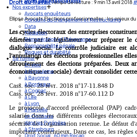
Nos expertises
Droit du Travail
Temps de lecture : 9 min
13 avril 2018
#
Avocats enquêteurs
Conduite du changement et Restructuring
Ellipse Avocats Elections professionnelles : les enjeux d
Data
Médiation
Les cycles électoraux des entreprises constitue
Rémunération et Prévoyance
édictées par le législateur pour préparer le 
Responsabilité pénale
Risques et durabilité
dialogue social. Le contrôle judiciaire est al
Se former
l’annulation des élections professionnelles elle
En visio
déroulement des élections préparées. Deux arr
à Angouleme
économique et sociale) devrait consolider cett
à Bayonne
à Bordeaux
à Cognac
Cass. soc. 28 févr. 2018 n°17-11.848 D
à Lille
Cass. soc. 28 févr. 2018 n°17-60.112 D
à Lyon
à Marseille
Le protocole d’accord préélectoral (PAP) cadr
en Occitanie
salariés dans les différents collèges électorau
dans les Pyrénées
à Strasbourg
sécurité de l’organisation retenue. Le défaut d
Droit Social : 60 min Recap’
important contentieux. Dans ce cas, les règles 
Nos articles