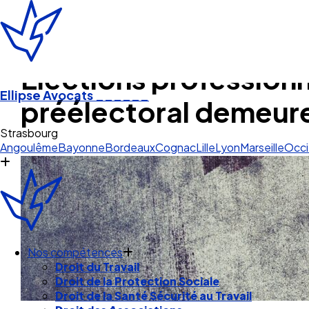
Elections professionn
Ellipse Avocats
______
préélectoral demeuren
Angoulême
Bayonne
Bordeaux
Cognac
Lille
Lyon
Marseille
Occi
Nos compétences
Droit du Travail
Droit de la Protection Sociale
Droit de la Santé Sécurité au Travail
Droit des Associations