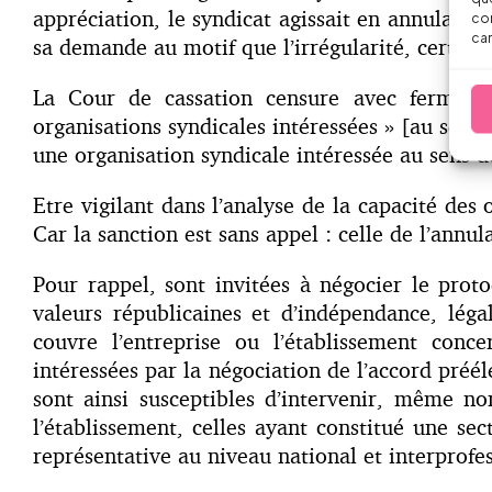
appréciation, le syndicat agissait en annulatio
con
car
sa demande au motif que l’irrégularité, certes a
La Cour de cassation censure avec fermeté 
organisations syndicales intéressées » [au sens 
une organisation syndicale intéressée au sens d
Etre vigilant dans l’analyse de la capacité des
Car la sanction est sans appel : celle de l’annu
Pour rappel, sont invitées à négocier le proto
valeurs républicaines et d’indépendance, lé
couvre l’entreprise ou l’établissement conce
intéressées par la négociation de l’accord pré
sont ainsi susceptibles d’intervenir, même no
l’établissement, celles ayant constitué une sec
représentative au niveau national et interprofes