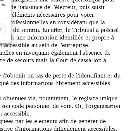
nes
ate de naissance de l’électeur, puis saisir
 les éléments nécessaires pour voter.
ns professionnelles en considérant que la
rité du scrutin. En effet, le Tribunal a précisé
s
était une information identifiée et propre à
 accessible au sein de l’entreprise.
nnelles en invoquant également l’absence de
ure de secours mais la Cour de cassation a
e d’obtenir en cas de perte de l’identifiant et du
qué des informations librement accessibles
t obtenues via, notamment, le registre unique
 son code personnel de vote. Or, l’organisation
t accessible.
gnées par les électeurs afin de générer de
stive d’informations difficilement accessibles.