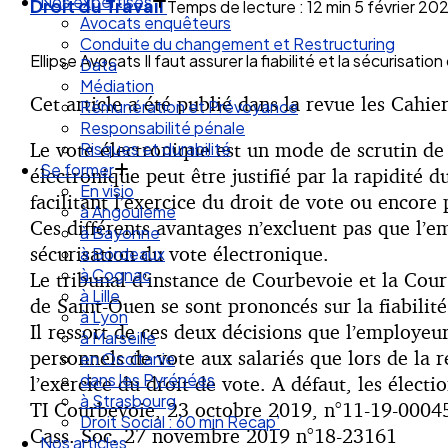
Droit des Associations
Droit du Travail
Temps de lecture : 12 min
5 février 20
Nos expertises
Avocats enquêteurs
Ellipse Avocats Il faut assurer la fiabilité et la sécurisat
Conduite du changement et Restructuring
Data
Cet article a été publié dans la revue les Cah
Médiation
Rémunération et Prévoyance
Le vote électronique est un mode de scrutin de p
Responsabilité pénale
Risques et durabilité
électronique peut être justifié par la rapidité
Se former
facilitant l’exercice du droit de vote ou encore
En visio
Ces différents avantages n’excluent pas que l’em
à Angouleme
sécurisation du vote électronique.
à Bayonne
à Bordeaux
Le tribunal d’instance de Courbevoie et la Cour
à Cognac
de Saint-Ouen se sont prononcés sur la fiabilité
à Lille
Il ressort de ces deux décisions que l’employeur 
à Lyon
personnels de vote aux salariés que lors de la 
à Marseille
en Occitanie
l’exercice du droit de vote. A défaut, les électi
dans les Pyrénées
TI Courbevoie, 23 octobre 2019, n°11-19-0004
à Strasbourg
Cass. Soc. 27 novembre 2019 n°18-23161
Droit Social : 60 min Recap’