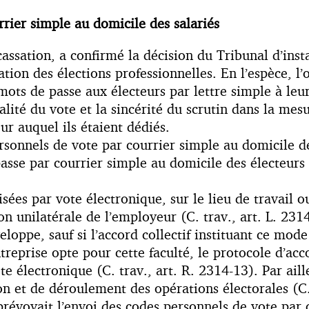
rrier simple au domicile des salariés
assation, a confirmé la décision du Tribunal d’in
ion des élections professionnelles. En l’espèce, l
t mots de passe aux électeurs par lettre simple à leu
alité du vote et la sincérité du scrutin dans la me
ur auquel ils étaient dédiés.
ersonnels de vote par courrier simple au domicile d
sse par courrier simple au domicile des électeurs 
sées par vote électronique, sur le lieu de travail ou
on unilatérale de l’employeur (C. trav., art. L. 231
eloppe, sauf si l’accord collectif instituant ce mod
ntreprise opte pour cette faculté, le protocole d’ac
te électronique (C. trav., art. R. 2314-13). Par aill
n et de déroulement des opérations électorales (C. 
prévoyait l’envoi des codes personnels de vote par 