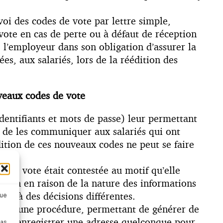
nvoi des codes de vote par lettre simple,
vote en cas de perte ou à défaut de réception
 l’employeur dans son obligation d’assurer la
es, aux salariés, lors de la réédition des
uveaux codes de vote
(identifiants et mots de passe) leur permettant
in de les communiquer aux salariés qui ont
édition de ces nouveaux codes ne peut se faire
e.
s de vote était contestée au motif qu’elle
scrutin en raison de la nature des informations
eu à des décisions différentes.
que
 place une procédure, permettant de générer de
riés d’enregistrer une adresse quelconque pour
pas