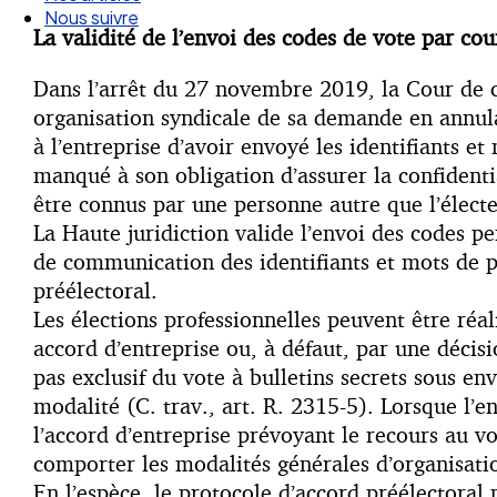
Nos articles
La validité de l’envoi des codes de vote par cou
Nous suivre
Dans l’arrêt du 27 novembre 2019, la Cour de c
organisation syndicale de sa demande en annulat
à l’entreprise d’avoir envoyé les identifiants e
manqué à son obligation d’assurer la confidenti
être connus par une personne autre que l’électe
La Haute juridiction valide l’envoi des codes p
de communication des identifiants et mots de pa
préélectoral.
Les élections professionnelles peuvent être réali
accord d’entreprise ou, à défaut, par une décisi
pas exclusif du vote à bulletins secrets sous env
modalité (C. trav., art. R. 2315-5). Lorsque l’e
l’accord d’entreprise prévoyant le recours au vo
comporter les modalités générales d’organisatio
En l’espèce, le protocole d’accord préélectoral 