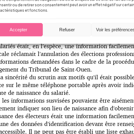
sentir ou de retirer son consentement peut avoir un effet négatif sur certai
répondre à une « question challenge » telle que la d
actéristiques et fonctions.
ur recevoir un code secret permettant de recevoir
 jugement du 23 octobre 2019, a annulé les électio
ir l’exercice personnel du droit de vote et la sincé
Accepter
Refuser
Voir les préférence
nérer les codes de vote seule la date de naissance 
lariés était, en l’espèce, une information facilement
cale réclamait l’annulation des élections professio
 informations demandées dans le cadre de la procéd
ugement du Tribunal de Saint-Ouen.
a sincérité du scrutin aux motifs qu’il était possibl
te sur le même téléphone portable après avoir indi
e de naissance du salarié.
 les informations susvisées pouvaient être aisémen
lement indiquer son lieu de naissance afin d’obtenir
sance des électeurs était une information facilemen
 une des données d’identification devant être rensei
ccessible. Il ne peut pas être établi une liste exhau