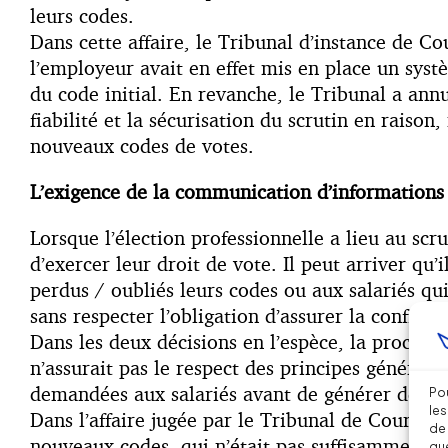
leurs codes.
Dans cette affaire, le Tribunal d’instance de Co
l’employeur avait en effet mis en place un sys
du code initial. En revanche, le Tribunal a ann
fiabilité et la sécurisation du scrutin en raiso
nouveaux codes de votes.
L’exigence de la communication d’informations 
Lorsque l’élection professionnelle a lieu au scr
d’exercer leur droit de vote. Il peut arriver q
perdus / oubliés leurs codes ou aux salariés qui
sans respecter l’obligation d’assurer la confiden
Dans les deux décisions en l’espèce, la procédu
n’assurait pas le respect des principes généraux 
demandées aux salariés avant de générer de nouv
Pou
les
Dans l’affaire jugée par le Tribunal de Courbev
de 
nouveaux codes, qui n’était pas suffisamment fia
que