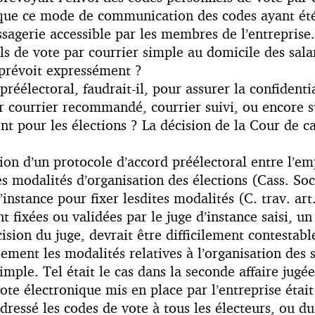
que ce mode de communication des codes ayant été p
ssagerie accessible par les membres de l’entreprise.
s de vote par courrier simple au domicile des sala
e prévoit expressément ?
éélectoral, faudrait-il, pour assurer la confidentia
ar courrier recommandé, courrier suivi, ou encore 
nt pour les élections ? La décision de la Cour de c
ion d’un protocole d’accord préélectoral entre l’em
s modalités d’organisation des élections (Cass. So
nstance pour fixer lesdites modalités (C. trav. art
nt fixées ou validées par le juge d’instance saisi, 
cision du juge, devrait être difficilement contestabl
lement les modalités relatives à l’organisation des
imple. Tel était le cas dans la seconde affaire jug
te électronique mis en place par l’entreprise était 
adressé les codes de vote à tous les électeurs, ou d