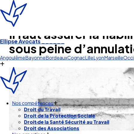
Il faut assurer la fiab
Ellipse Avocats
______
sous peine d’annulati
Pau Py
Angoulême
Bayonne
Bordeaux
Cognac
Lille
Lyon
Marseille
Occi
Nos compétences
Droit du Travail
Droit de la Protection Sociale
Droit de la Santé Sécurité au Travail