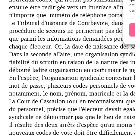
con
ensuite être redirigés vers un interface afin de 
car
n’importe quel numéro de téléphone portable po
Le Tribunal d’instance de Courbevoie, dans son
procédure de secours ne permettait pas de garant
que parmi les informations demandées pour régé
chaque électeur. Or, la date de naissance des sa
Dans la seconde affaire, une organisation syndi
fiabilité du scrutin en raison de la nature des
débouté ladite organisation en confirmant le j
En l’espèce, l’organisation syndicale contestait l
mot de passe, plusieurs codes personnels de vo
notamment, le nom, prénom, matricule et la dat
La Cour de Cassation tout en reconnaissant que
du personnel, précise que l’électeur devait éga
syndicale ne démontrait pas que le lieu de nais
Il résulte des deux arrêts d’espèce qu’au moins
nouveaux codes de vote doit être difficilement a