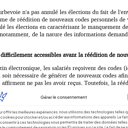
urbevoie n’a pas annulé les élections du fait de l’e
tème de réédition de nouveaux codes personnels de 
ulé les élections en caractérisant le manquement de
n, notamment, de la nature des informations demandé
difficilement accessibles avant la réédition de no
utin électronique, les salariés reçoivent des codes 
u’il soit nécessaire de générer de nouveaux codes af
 affirment ne pas les avoir reçus. Toutefois, la ré
tialité du vote et la sincérité du scrutin électroniqu
Gérer le consentement
re « de secours », ou de réédition de nouveaux code
du droit relatifs à la fiabilité et à la sincérité du 
eaux codes de vote. Les deux affaires ont donné li
r offrir les meilleures expériences, nous utilisons des technologies telles 
 cookies pour stocker et/ou accéder aux informations des appareils. Le fait
oie, il était reproché à l’entreprise d’avoir mis en
consentir à ces technologies nous permettra de traiter des données telles
ble et sécurisée. En l’espèce, il suffisait aux sala
 le comportement de navigation ou les ID uniques sur ce site. Le fait de ne 