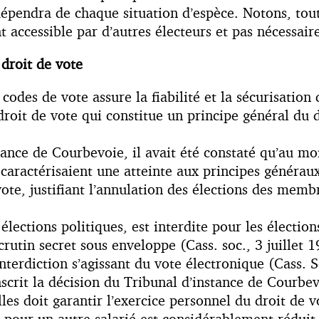
 dépendra de chaque situation d’espèce. Notons, tou
nt accessible par d’autres électeurs et pas nécessai
 droit de vote
des de vote assure la fiabilité et la sécurisation d
droit de vote qui constitue un principe général du dr
tance de Courbevoie, il avait été constaté qu’au moi
 caractérisaient une atteinte aux principes généraux 
vote, justifiant l’annulation des élections des memb
lections politiques, est interdite pour les élection
scrutin secret sous enveloppe (Cass. soc., 3 juillet 
nterdiction s’agissant du vote électronique (Cass.
’inscrit la décision du Tribunal d’instance de Cour
es doit garantir l’exercice personnel du droit de v
n pour un autre salarié est considérablement réduit 