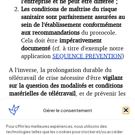
l’entreprise et ne peut être différée ;
Les conditions de maîtrise du risque
sanitaire sont parfaitement assurées au
sein de l’établissement conformément
aux recommandations
du protocole.
Cela doit être
impérativement
documenté
(cf. à titre d’exemple notre
application
SEQUENCE PREVENTION
)
A l’inverse, la prolongation durable du
télétravail de crise nécessite d’être
vigilant
sur la question des modalités et conditions
matérielles de télétravail
, et de prévenir les
risques au plan de la sécurité (ergonomie
du poste, risque électrique, etc.) et de la
Gérer le consentement
santé
physique et mentale
des salariés
(maintien du collectif, isolement,
Pour offrir les meilleures expériences, nous utilisons des
addictions, charge de travail et
technologies telles que les cookies pour stocker et/ou accéder