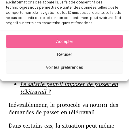
aux informations des appareils. Le fait de consentir à ces
déconnexion, méthodes de management,
technologies nous permettra de traiter des données telles que le
etc.). Rappelons que le CSE doit être
comportement de navigation ou les ID uniques sur ce site. Le fait de
ne pas consentir ou de retirer son consentement peut avoir un effet
associé à la démarche de prévention,
négatif sur certaines caractéristiques et fonctions.
notamment en termes d’évaluation des
risques.
Accepter
A noter : la négociation en vue d’un
Refuser
éventuel accord national interprofessionnel
venant adapter celui du 19 juillet 2005 va
Voir les préférences
reprendre le 3 novembre prochain.
Le salarié peut-il imposer de passer en
télétravail ?
Inévitablement, le protocole va nourrir des
demandes de passer en télétravail.
Dans certains cas, la situation peut même