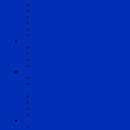
Lille
Lyon
Marseille
Occitanie
Pyrénées
Strasbourg
Compétences
Droit du Travail
Droit de la Protection Sociale
Droit Santé Sécurité au Travail
Droit des Associations
Expertises
Avocats enquêteurs
Conduite du changement et
Restructuring
Médiation
Rémunération et Prévoyance
Responsabilité pénale
Risques et durabilité
A propos
Mentions légales