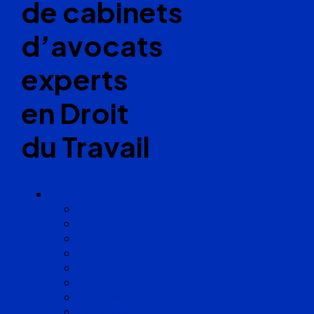
de cabinets
d’avocats
experts
en Droit
du Travail
Cabinets
Angoulême
Bayonne
Bordeaux
Cognac
Lille
Lyon
Marseille
Occitanie