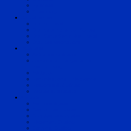
Pyrénées
Strasbourg
Compétences
Droit du Travail
Droit de la Protection Sociale
Droit Santé Sécurité au Travail
Droit des Associations
Expertises
Avocats enquêteurs
Conduite du changement et
Restructuring
Médiation
Rémunération et Prévoyance
Responsabilité pénale
Risques et durabilité
A propos
Mentions légales
Gestion des cookies
Données personnelles
Règlement Qualiopi
Certificat Qualiopi