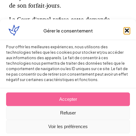
de son forfait-jours.
La Cour d’appel refuse cette demande,
estimant que la convention individuelle de
Gérer le consentement
forfait qui n’est pas annulée mais seulement
privée d’effet, n’a pas pour conséquence de
Pour offrir les meilleures expériences, nous utilisons des
priver le salarié de l’octroi des jours de
technologies telles que les cookies pour stocker et/ou accéder
RTT.
(Cour d’appel de de Rennes, 27
aux informations des appareils. Le fait de consentir à ces
technologies nous permettra de traiter des données telles que le
septembre 2017 / n° 16/03344)
comportement de navigation ou les ID uniques sur ce site. Le fait de
ne pas consentir ou de retirer son consentement peut avoir un effet
négatif sur certaines caractéristiques et fonctions.
3.
C’est sur le terrain civiliste de la
Accepter
répétition de l’indu que se place la Cour de
cassation pour casser l’arrêt de la Cour
Refuser
d’appel sur ce point, estimant que
lorsque
la convention de forfait est privée d’effet, le
Voir les préférences
paiement des jours de RTT accordés en