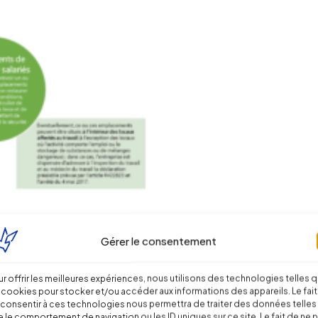
Gérer le consentement
r offrir les meilleures expériences, nous utilisons des technologies telles 
 cookies pour stocker et/ou accéder aux informations des appareils. Le fait
iter l’aménagement des locaux de restauration, en o
consentir à ces technologies nous permettra de traiter des données telles
onnement.
 le comportement de navigation ou les ID uniques sur ce site. Le fait de ne 