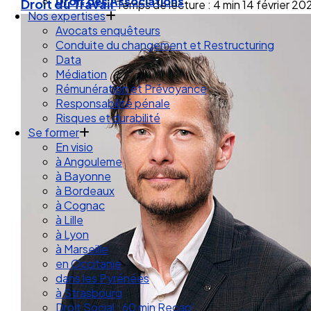
Nos expertises
Droit du Travail
Temps de lecture : 4 min
14 février 20
Avocats enquêteurs
Conduite du changement et Restructuring
Data
Médiation
Rémunération et Prévoyance
Responsabilité pénale
Risques et durabilité
Se former
En visio
à Angouleme
à Bayonne
à Bordeaux
à Cognac
à Lille
à Lyon
à Marseille
en Occitanie
dans les Pyrénées
à Strasbourg
Droit Social : 60 min Recap’
Nos articles