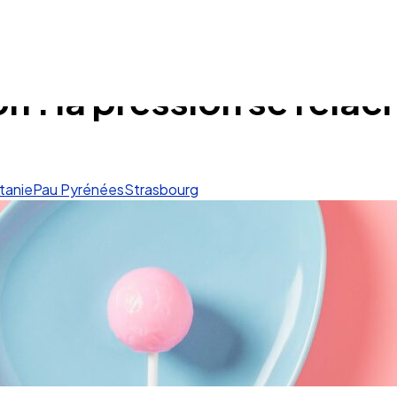
 : la pression se relâc
tanie
Pau Pyrénées
Strasbourg