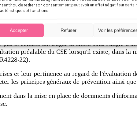
sentir ou de retirer son consentement peut avoir un effet négatif sur certai
actéristiques et fonctions.
on dans ses dispositions, par exemple concernant c
emble que cela puisse viser aussi bien des locaux co
Accepter
Refuser
Voir les préférence
 pas et semble envisager la chose sous l’angle d’un
tation préalable du CSE lorsqu’il existe, dans la m
, R4228-22).
prises et leur pertinence au regard de l’évaluation d
ter les principes généraux de prévention ainsi que 
tement dans la mise en place de documents d’informa
se.