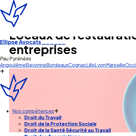
Locaux de restauration
Ellipse Avocats
______
entreprises
Angoulême
Bayonne
Bordeaux
Cognac
Lille
Lyon
Marseille
Occi
Nos compétences
Droit du Travail
Droit de la Protection Sociale
Droit de la Santé Sécurité au Travail
Droit des Associations