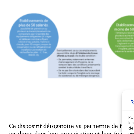
Pou
les
Ce dispositif dérogatoire va permettre de facil
de 
juridique dans leur organisation et leur foncti
que