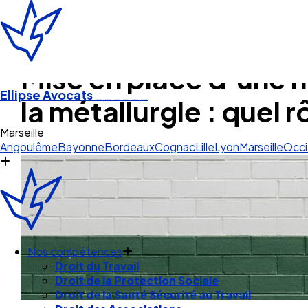
Mise en place d’une n
Ellipse Avocats
______
la métallurgie : quel r
Angoulême
Bayonne
Bordeaux
Cognac
Lille
Lyon
Marseille
Occi
Nos compétences
Droit du Travail
Droit de la Protection Sociale
Droit de la Santé Sécurité au Travail
Droit des Associations