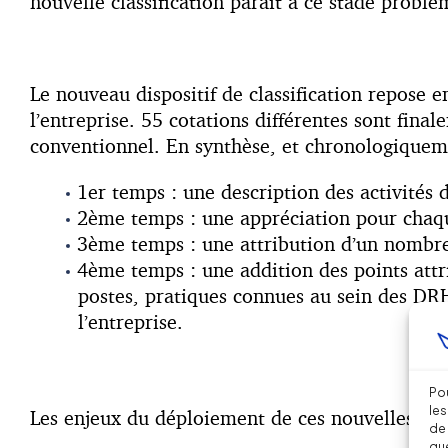
nouvelle classification paraît à ce stade probl
Le nouveau dispositif de classification repose e
l’entreprise. 55 cotations différentes sont fin
conventionnel. En synthèse, et chronologiqueme
1
er
temps : une description des activités 
2
ème
temps : une appréciation pour chaque
3
ème
temps : une attribution d’un nombre 
4
ème
temps : une addition des points attri
postes, pratiques connues au sein des DRH
l’entreprise.
Pou
les
Les enjeux du déploiement de ces nouvelles clas
de 
que