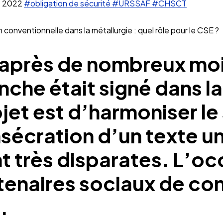
e 2022
#obligation de sécurité
#URSSAF
#CHSCT
n conventionnelle dans la métallurgie : quel rôle pour le CSE ?
et après de nombreux mo
che était signé dans la
bjet est d’harmoniser l
nsécration d’un texte 
t très disparates. L’oc
rtenaires sociaux de con
.