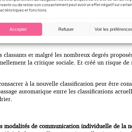
ons minimales applicables dépendent du groupe d’em
sentir ou de retirer son consentement peut avoir un effet négatif sur certai
actéristiques et fonctions.
tation effectuée paraît donc opportun.
tation est initié par la direction de l’entreprise. C
Accepter
Refuser
Voir les préférence
fication retenue. Être contraint par un mécanisme d
res classants et malgré les nombreux degrés proposés
nellement la critique sociale. Et créé un risque de
onsacrer à la nouvelle classification peut être con
e passage automatique entre les classifications actue
drier.
s modalités de communication individuelle de la no