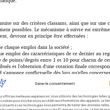
ématique.
nsuite sur des critères classants, ainsi que sur un
alement possibles. Le mécanisme à suivre est extrêm
nt, devront en principe être effectuées :
de chaque emploi dans la société ;
 emploi des caractéristiques de ce dernier au regar
de points/degrés entre 1 et 10 pour chacun de ces 
bués et l’obtention d’une cotation finale correspon
 s’annonce conflictuelle dès lors qu’elles concern
Gérer le consentement
r offrir les meilleures expériences, nous utilisons des technologies telles 
 cookies pour stocker et/ou accéder aux informations des appareils. Le fait
sifications sont multiples dans les entreprises.
consentir à ces technologies nous permettra de traiter des données telles
 le comportement de navigation ou les ID uniques sur ce site. Le fait de ne 