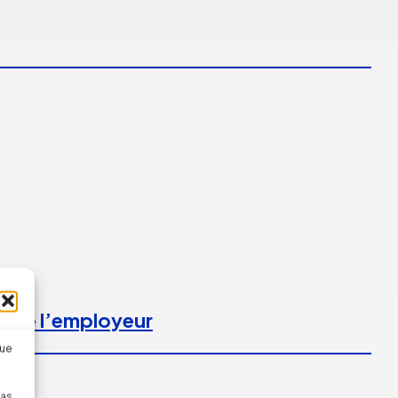
l de l’employeur
que
pas