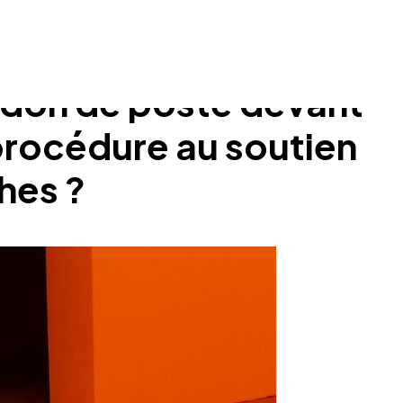
ndon de poste devant
 procédure au soutien
hes ?