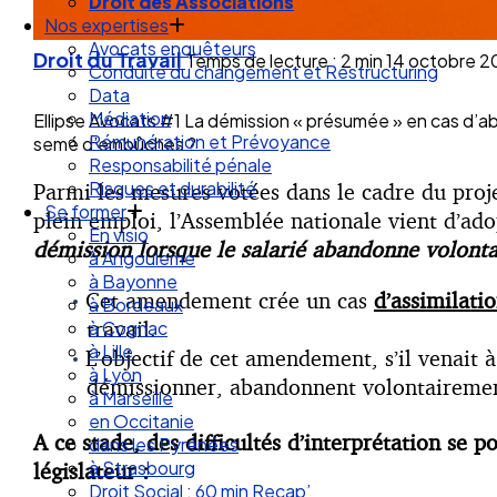
Droit des Associations
Nos expertises
Avocats enquêteurs
Droit du Travail
Temps de lecture : 2 min
14 octobre 2
Conduite du changement et Restructuring
Data
Médiation
Ellipse Avocats #1 La démission « présumée » en cas d’ab
Rémunération et Prévoyance
semé d’embûches ?
Responsabilité pénale
Risques et durabilité
Parmi les mesures votées dans le cadre du proj
Se former
plein emploi, l’Assemblée nationale vient d’a
En visio
démission lorsque le salarié abandonne volonta
à Angouleme
à Bayonne
Cet amendement crée un cas
d’assimilati
à Bordeaux
travail.
à Cognac
à Lille
L’objectif de cet amendement, s’il venait 
à Lyon
démissionner, abandonnent volontairement 
à Marseille
en Occitanie
A ce stade, des difficultés d’interprétation se 
dans les Pyrénées
à Strasbourg
législateur :
Droit Social : 60 min Recap’