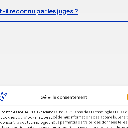
-il reconnu par les juges ?
Gérer le consentement
 peut caractériser un engagement unilatéra
r offrir les meilleures expériences, nous utilisons des technologies telles 
 cookies pour stocker et/ou accéder aux informations des appareils. Le fait
consentir à ces technologies nous permettra de traiter des données telles
 le comportement de navigation ou les ID uniques sur ce site. Le fait de ne 