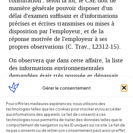
consultation : selon la loi, le CSE doit de
manière générale pouvoir disposer d’un
délai d’examen suffisant et d’informations
précises et écrites transmises ou mises à
disposition par l’employeur, et de la
réponse motivée de l’employeur à ses
propres observations (C. Trav., L2312-15).
On observera que dans cette affaire, la liste
des informations environnementales
demandées était très poussée et dépassait
très largement le cadre des données mises à
Gérer le consentement
dispositions via la BDESE (cf. C. trav.
R2312-8 s.).
Pour offrir les meilleures expériences, nous utilisons des
technologies telles que les cookies pour stocker et/ou accéder
A partir toutefois du moment où elles se
aux informations des appareils. Le fait de consentir à ces
rattachaient bien point par point à la
technologies nous permettra de traiter des données telles que le
comportement de navigation ou les ID uniques sur ce site. Le fait de
mission et que le CSE les estimait
ne pas consentir ou de retirer son consentement peut avoir un effet