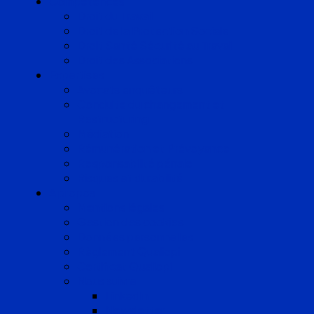
Compétences
Droit du Travail
Droit de la Protection Sociale
Droit Santé Sécurité au Travail
Droit des Associations
Expertises
Avocats enquêteurs
Conduite du changement et
Restructuring
Médiation
Rémunération et Prévoyance
Responsabilité pénale
Risques et durabilité
A propos
Mentions légales
Gestion des cookies
Données personnelles
Règlement Qualiopi
Certificat Qualiopi
Nous suivre
LinkedIn
Newsletter