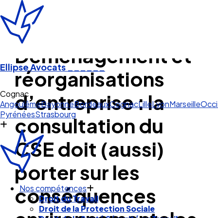
Déménagement et
Ellipse Avocats
______
réorganisations
Cognac
d’entreprise : la
Angoulême
Bayonne
Bordeaux
Cognac
Lille
Lyon
Marseille
Occi
Pyrénées
Strasbourg
consultation du
CSE doit (aussi)
porter sur les
conséquences
Nos compétences
Droit du Travail
Droit de la Protection Sociale