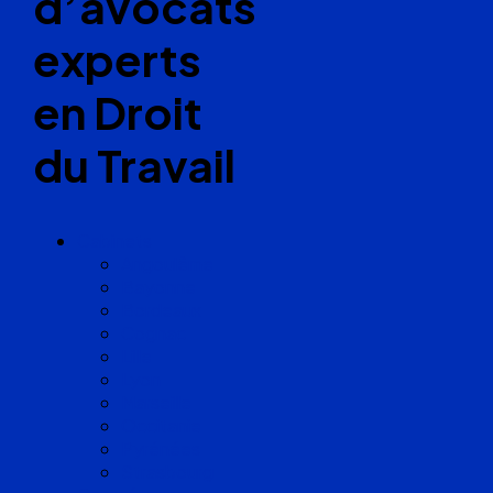
d’avocats
experts
en Droit
du Travail
Cabinets
Angoulême
Bayonne
Bordeaux
Cognac
Lille
Lyon
Marseille
Occitanie
Pyrénées
Strasbourg