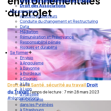
environnementales
Droit de la Santé Sécurité au Travail
Droit des Associations
du projet
Nos expertises
Avocats enquêteurs
Conduite du changement et Restructuring
Data
Médiation
Rémunération et Prévoyance
Responsabilité pénale
Risques et durabilité
Se former
En visio
à Angouleme
à Bayonne
à Bordeaux
à Cognac
à Lille
Droit de la Santé, sécurité au travail
Droit
à Lyon
du Travail
Temps de lecture : 7 min
28 mars 2023
à Marseille
#réorganisations
en Occitanie
dans les Pyrénées
à Strasbourg