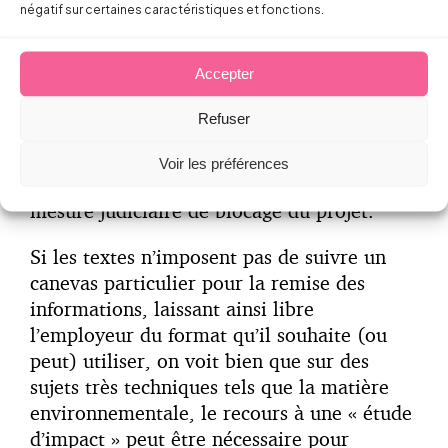
nécessaires à la formulation d’un avis
négatif sur certaines caractéristiques et fonctions.
éclairé, la demande était recevable.
Accepter
Seule solution pour y répondre de manière
utile, l’employeur a été contraint de
Refuser
missionner un organisme extérieur
spécialiste pour réaliser en urgence une
Voir les préférences
étude technique complète et éviter une
mesure judiciaire de blocage du projet.
Si les textes n’imposent pas de suivre un
canevas particulier pour la remise des
informations, laissant ainsi libre
l’employeur du format qu’il souhaite (ou
peut) utiliser, on voit bien que sur des
sujets très techniques tels que la matière
environnementale, le recours à une « étude
d’impact » peut être nécessaire pour