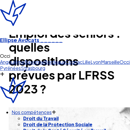
Emploi des seniors :
Ellipse Avocats
______
quelles
Occitanie
dispositions
Angoulême
Bayonne
Bordeaux
Cognac
Lille
Lyon
Marseille
Occi
Pyrénées
Strasbourg
prévues par LFRSS
2023 ?
Nos compétences
Droit du Travail
Droit de la Protection Sociale