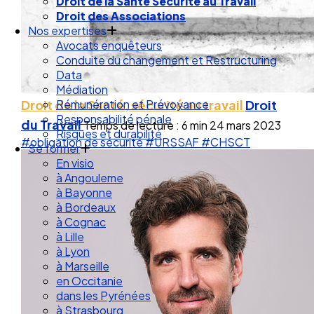
Droit de la Santé Sécurité au Travail
Droit des Associations
Nos expertises
Avocats enquêteurs
Conduite du changement et Restructuring
Data
Médiation
Droit de la Santé, sécurité au travail
Droit
Rémunération et Prévoyance
Responsabilité pénale
du Travail
Temps de lecture : 6 min
24 mars 2023
Risques et durabilité
#obligation de sécurité
#URSSAF
#CHSCT
Se former
En visio
à Angouleme
à Bayonne
à Bordeaux
à Cognac
à Lille
à Lyon
à Marseille
en Occitanie
dans les Pyrénées
à Strasbourg