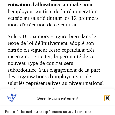
cotisation d’allocations familiale
pour
l’employeur au titre de la rémunération
versée au salarié durant les 12 premiers
mois d’exécution de ce contrat.
Si le CDI « seniors » figure bien dans le
texte de loi définitivement adopté son
entrée en vigueur reste cependant très
incertaine. En effet, la pérennité de ce
nouveau type de contrat sera
subordonnée à un engagement de la part
des organisations d’employeurs et de
salariés représentatives au niveau national
et interprofessionnel
d’engager une négociation en vue de définir
Gérer le consentement
des mesures visant à favoriser l’emploi
des seniors demandeurs d’emploi de longue
Pour offrir les meilleures expériences, nous utilisons des