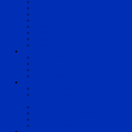
Bordeaux
Cognac
Lille
Lyon
Marseille
Occitanie
Pyrénées
Strasbourg
Compétences
Droit du Travail
Droit de la Protection Sociale
Droit Santé Sécurité au Travail
Droit des Associations
Expertises
Avocats enquêteurs
Conduite du changement et
Restructuring
Médiation
Rémunération et Prévoyance
Responsabilité pénale
Risques et durabilité
A propos