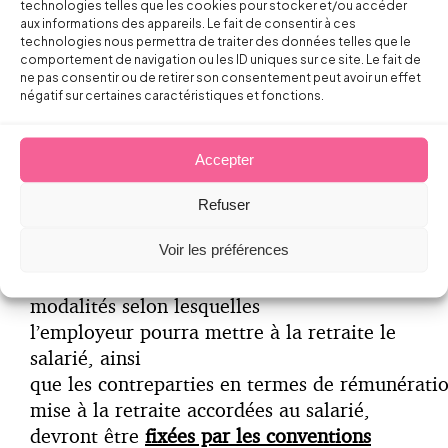
durée.
technologies telles que les cookies pour stocker et/ou accéder
aux informations des appareils. Le fait de consentir à ces
technologies nous permettra de traiter des données telles que le
Et s’ils ne parviennent pas à se mettre
comportement de navigation ou les ID uniques sur ce site. Le fait de
d’accord à ce sujet d’ici le 31 août 2023, le
ne pas consentir ou de retirer son consentement peut avoir un effet
négatif sur certaines caractéristiques et fonctions.
nouveau contrat ne s’appliquera qu’à
titre expérimental durant 3 ans
, du
1er septembre 2023 jusqu’au
Accepter
1er septembre 2026.
Refuser
Enfin, toutes
les modalités pratiques
de ce
Voir les préférences
contrat, telles que les activités concernées,
les mesures d’information du salarié, les
modalités selon lesquelles
l’employeur pourra mettre à la retraite le
salarié, ainsi
que les contreparties en termes de rémunératio
mise à la retraite accordées au salarié,
devront être
fixées par les conventions