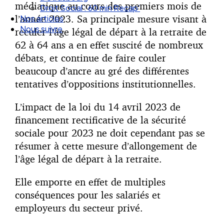
médiatique au cours des premiers mois de
Droit Social : 60 min Recap’
l’année 2023. Sa principale mesure visant à
Nos articles
Nous suivre
reculer l’âge légal de départ à la retraite de
62 à 64 ans a en effet suscité de nombreux
débats, et continue de faire couler
beaucoup d’ancre au gré des différentes
tentatives d’oppositions institutionnelles.
L’impact de la loi du 14 avril 2023 de
financement rectificative de la sécurité
sociale pour 2023 ne doit cependant pas se
résumer à cette mesure d’allongement de
l’âge légal de départ à la retraite.
Elle emporte en effet de multiples
conséquences pour les salariés et
employeurs du secteur privé.