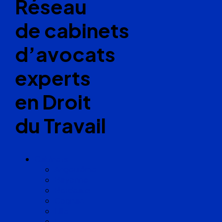
Réseau
de cabinets
d’avocats
experts
en Droit
du Travail
Cabinets
Angoulême
Bayonne
Bordeaux
Cognac
Lille
Lyon