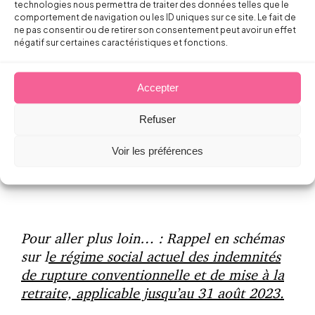
technologies nous permettra de traiter des données telles que le
comportement de navigation ou les ID uniques sur ce site. Le fait de
ne pas consentir ou de retirer son consentement peut avoir un effet
négatif sur certaines caractéristiques et fonctions.
Passée sous les radars, cette mesure n’est
pas neutre. Prévue dans le cadre de la
réforme des retraites, elle n’impacte pas
Accepter
seulement les indemnités de rupture
versées aux séniors
mais l’ensemble des
Refuser
indemnités de rupture conventionnelle
,
Voir les préférences
pour lesquelles les contributions patronales
seront augmentées.
Pour aller plus loin… : Rappel en schémas
sur l
e régime social actuel des indemnités
de rupture conventionnelle et de mise à la
retraite, applicable jusqu’au 31 août 2023.