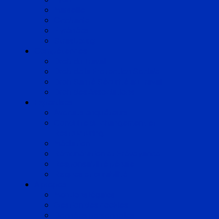
Marseille
Occitanie
Pyrénées
Strasbourg
Compétences
Droit du Travail
Droit de la Protection Sociale
Droit Santé Sécurité au Travail
Droit des Associations
Expertises
Avocats enquêteurs
Conduite du changement et
Restructuring
Médiation
Rémunération et Prévoyance
Responsabilité pénale
Risques et durabilité
A propos
Mentions légales
Gestion des cookies
Données personnelles