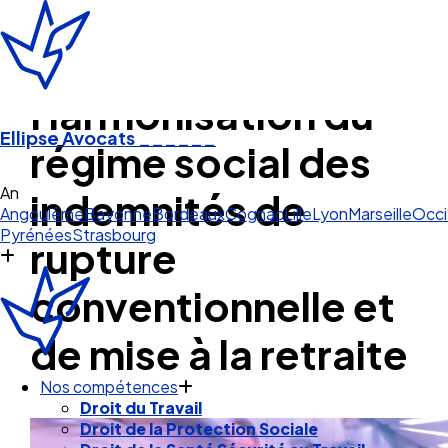
Harmonisation du
Ellipse Avocats
______
régime social des
Angoulême
indemnités de
Angoulême
Bayonne
Bordeaux
Cognac
Lille
Lyon
Marseille
Occi
Pyrénées
Strasbourg
rupture
conventionnelle et
de mise à la retraite
Nos compétences
Droit du Travail
Droit de la Protection Sociale