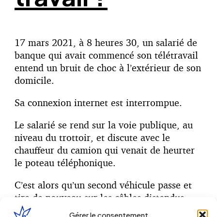
17 mars 2021, à 8 heures 30, un salarié de
banque qui avait commencé son télétravail
entend un bruit de choc à l’extérieur de son
domicile.
Sa connexion internet est interrompue.
Le salarié se rend sur la voie publique, au
niveau du trottoir, et discute avec le
chauffeur du camion qui venait de heurter
le poteau téléphonique.
C’est alors qu’un second véhicule passe et
tire de nouveau sur les câbles distendus,
faisant alors choir le poteau qui a touché le
Gérer le consentement