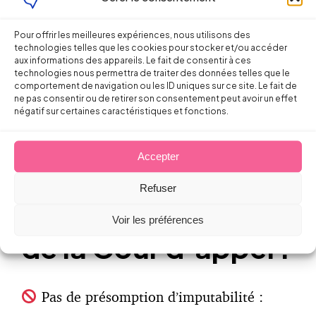
salarié.
Pour offrir les meilleures expériences, nous utilisons des
Aucun doute sur les circonstances de
technologies telles que les cookies pour stocker et/ou accéder
l’accident, établies par les déclaration du
aux informations des appareils. Le fait de consentir à ces
technologies nous permettra de traiter des données telles que le
chauffeur et les conclusions de l’enquête de
comportement de navigation ou les ID uniques sur ce site. Le fait de
la Caisse.
ne pas consentir ou de retirer son consentement peut avoir un effet
négatif sur certaines caractéristiques et fonctions.
Mais est-ce un
Accepter
accident de
Refuser
travail ? Réponse
Voir les préférences
de la Cour d’appel :
Pas de présomption d’imputabilité :