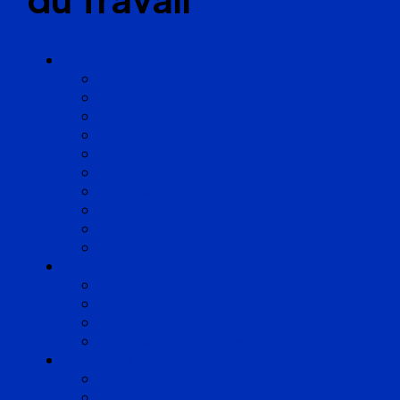
Cabinets
Angoulême
Bayonne
Bordeaux
Cognac
Lille
Lyon
Marseille
Occitanie
Pyrénées
Strasbourg
Compétences
Droit du Travail
Droit de la Protection Sociale
Droit Santé Sécurité au Travail
Droit des Associations
Expertises
Avocats enquêteurs
Conduite du changement et