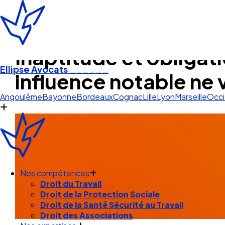
Inaptitude et obligat
Ellipse Avocats
______
influence notable ne 
Marseill
Angoulême
Bayonne
Bordeaux
Cognac
Lille
Lyon
Marseille
Occi
Nos compétences
Droit du Travail
Droit de la Protection Sociale
Droit de la Santé Sécurité au Travail