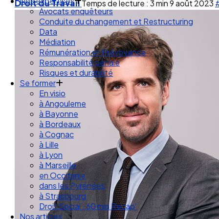
Droit des Associations
Droit du Travail
Temps de lecture : 3 min
9 août 2023
#
Nos expertises
Avocats enquêteurs
Conduite du changement et Restructuring
Data
Médiation
Rémunération et Prévoyance
Responsabilité pénale
Risques et durabilité
Se former
En visio
à Angouleme
à Bayonne
à Bordeaux
à Cognac
à Lille
à Lyon
à Marseille
en Occitanie
dans les Pyrénées
à Strasbourg
Droit Social : 60 min Recap’