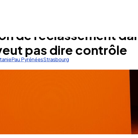
ion de reclassement da
veut pas dire contrôle
tanie
Pau Pyrénées
Strasbourg