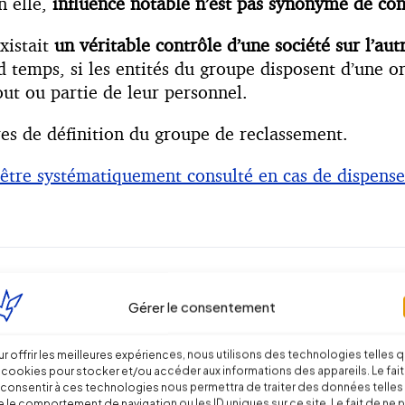
n elle,
influence notable n’est pas synonyme de con
xistait
un véritable contrôle d’une société sur l’aut
 temps, si les entités du groupe disposent d’une org
out ou partie de leur personnel.
ères de définition du groupe de reclassement.
l être systématiquement consulté en cas de dispens
Gérer le consentement
r offrir les meilleures expériences, nous utilisons des technologies telles 
 cookies pour stocker et/ou accéder aux informations des appareils. Le fait
consentir à ces technologies nous permettra de traiter des données telles
 le comportement de navigation ou les ID uniques sur ce site. Le fait de ne 