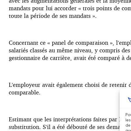
avec les augmentations générales et la moyenne 
mandats pour lui accorder « trois points de co
toute la période de ses mandats ».
Concernant ce « panel de comparaison », l’emplo
salariés classés au même niveau, y compris des 
gestionnaire de carrière, avait été comparé à d
L’employeur avait également choisi de retenir 
comparable.
Pou
Estimant que les interprétations faites par l’e
les
de 
substitution. S’il a été débouté de ses demandes
que