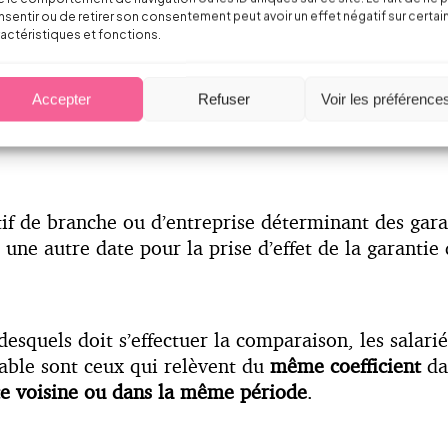
sentir ou de retirer son consentement peut avoir un effet négatif sur certai
actéristiques et fonctions.
Accepter
Refuser
Voir les préférence
que la comparaison de l’évolution de la rémunérati
n à la fin du mandat.
if de branche ou d’entreprise déterminant des gara
 une autre date pour la prise d’effet de la garantie
 desquels doit s’effectuer la comparaison, les salar
rable sont ceux qui relèvent du
même coefficient
dan
e voisine ou dans la même période
.