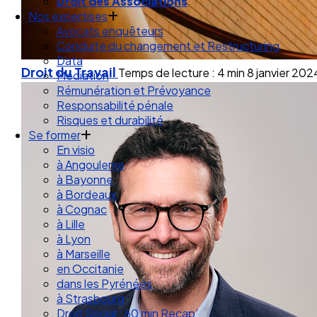
Droit des Associations
Nos expertises
Avocats enquêteurs
Conduite du changement et Restructuring
Data
Droit du Travail
Temps de lecture : 4 min
8 janvier 202
Médiation
Rémunération et Prévoyance
Responsabilité pénale
Risques et durabilité
Se former
En visio
à Angouleme
à Bayonne
à Bordeaux
à Cognac
à Lille
à Lyon
à Marseille
en Occitanie
dans les Pyrénées
à Strasbourg
Droit Social : 60 min Recap’