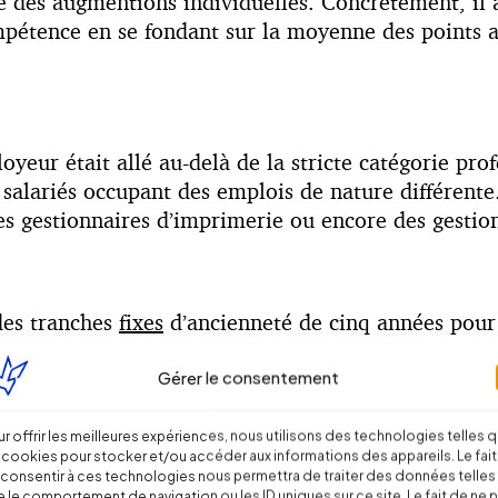
des augmentions individuelles. Concrètement, il av
mpétence en se fondant sur la moyenne des points 
yeur était allé au-delà de la stricte catégorie prof
salariés occupant des emplois de nature différente.
es gestionnaires d’imprimerie ou encore des gestion
des tranches
fixes
d’ancienneté de cinq années pour 
Gérer le consentement
r offrir les meilleures expériences, nous utilisons des technologies telles 
mployeur étaient désavantageuses et discriminatoire
 cookies pour stocker et/ou accéder aux informations des appareils. Le fait
consentir à ces technologies nous permettra de traiter des données telles
 par la cour d’appel, la décision rendue par cette 
 le comportement de navigation ou les ID uniques sur ce site. Le fait de ne 