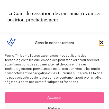
La Cour de cassation devrait ainsi revoir sa
position prochainement.
Gérer le consentement
A noter que
: La Cour de cassation a récemment
eu l’occasion de juger que la prise d’acte
intervenue avant le jugement d’ouverture d’une
Pour offrir les meilleures expériences, nous utilisons des
liquidation judiciaire ouvrait droit à la prise en
technologies telles que les cookies pour stocker et/ou accéder
charge par l’AGS des créances résultant de la
aux informations des appareils. Le fait de consentir à ces
technologies nous permettra de traiter des données telles que le
rupture du contrat de travail. (
Cass. soc. 19 avril
comportement de navigation ou les ID uniques sur ce site. Le fait de
2023, n°21-18.274
)
ne pas consentir ou de retirer son consentement peut avoir un effet
négatif sur certaines caractéristiques et fonctions.
Toutefois cette décision, n’aura (
à notre
Accepter
sens
) aucun impact sur l’exclusion des
Refuser