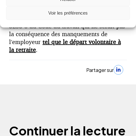
garanties des créances résultant des
ruptures à l’initiative du salarié au cours de
Voir les préférences
l’une des périodes visés au 2° de l’article L.
3253-8 du Code du travail qui ne serait pas
la conséquence des manquements de
l’employeur
tel que le départ volontaire à
la retraite
.
Partager sur
Continuer la lecture