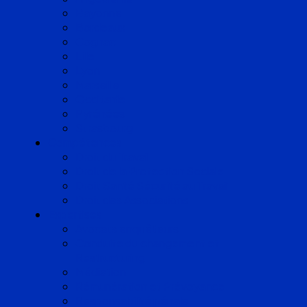
Bayonne
Bordeaux
Cognac
Lille
Lyon
Marseille
Occitanie
Pyrénées
Strasbourg
Compétences
Droit du Travail
Droit de la Protection Sociale
Droit Santé Sécurité au Travail
Droit des Associations
Expertises
Avocats enquêteurs
Conduite du changement et
Restructuring
Médiation
Rémunération et Prévoyance
Responsabilité pénale