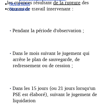
les créances résultant
de la rupture
des
Droit Social : 60 min Recap’
contrats de travail intervenant :
Nos articles
Nous suivre
Pendant la période d’observation ;
Dans le mois suivant le jugement qui
arrête le plan de sauvegarde, de
redressement ou de cession ;
Dans les 15 jours (ou 21 jours lorsqu’un
PSE est élaboré), suivant le jugement de
liquidation