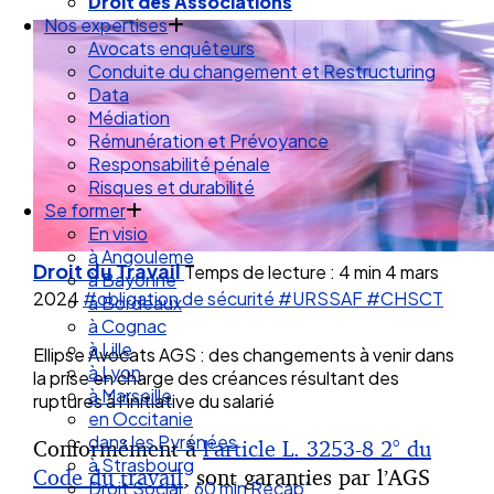
Droit de la Santé Sécurité au Travail
Droit des Associations
Nos expertises
Avocats enquêteurs
Conduite du changement et Restructuring
Data
Médiation
Rémunération et Prévoyance
Responsabilité pénale
Risques et durabilité
Se former
En visio
Droit du Travail
Temps de lecture : 4 min
4 mars
à Angouleme
2024
#obligation de sécurité
#URSSAF
#CHSCT
à Bayonne
à Bordeaux
à Cognac
Ellipse Avocats AGS : des changements à venir dans
à Lille
la prise en charge des créances résultant des
à Lyon
ruptures à l’initiative du salarié
à Marseille
en Occitanie
Conformément à
l’article L. 3253-8 2° du
dans les Pyrénées
Code du travail
, sont garanties par l’AGS
à Strasbourg