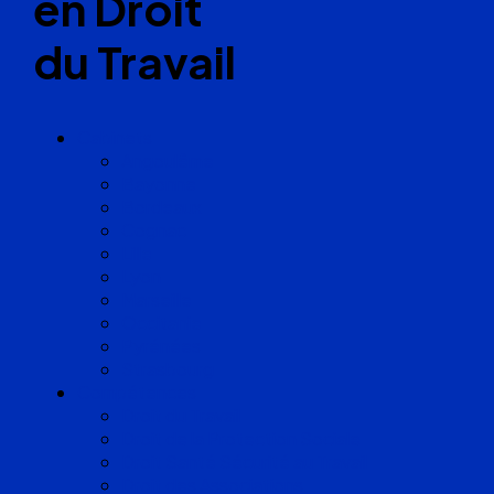
en Droit
du Travail
Cabinets
Angoulême
Bayonne
Bordeaux
Cognac
Lille
Lyon
Marseille
Occitanie
Pyrénées
Strasbourg
Compétences
Droit du Travail
Droit de la Protection Sociale
Droit Santé Sécurité au Travail
Droit des Associations