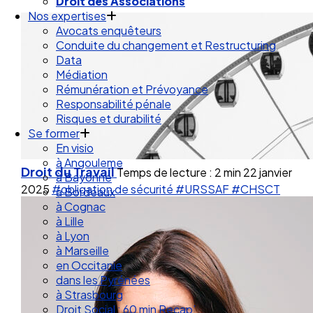
Droit de la Santé Sécurité au Travail
Droit des Associations
Nos expertises
Avocats enquêteurs
Conduite du changement et Restructuring
Data
Médiation
Rémunération et Prévoyance
Responsabilité pénale
Risques et durabilité
Se former
En visio
Droit du Travail
Temps de lecture : 2 min
22 janvier
à Angouleme
2025
#obligation de sécurité
#URSSAF
#CHSCT
à Bayonne
à Bordeaux
à Cognac
à Lille
à Lyon
à Marseille
en Occitanie
dans les Pyrénées
à Strasbourg