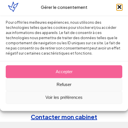
Gérer le consentement
Pour offrir les meilleures expériences, nous utilisons des
technologies telles que les cookies pour stocker et/ou accéder
Autrice de l'article
aux informations des appareils. Le fait de consentir à ces
technologies nous permettra de traiter des données telles que le
comportement de navigation ou les ID uniques sur ce site. Le fait de
ne pas consentir ou de retirer son consentement peut avoir un effet
Sandra
négatif sur certaines caractéristiques et fonctions.
Accepter
FONTANA-BLANCHY
Refuser
Voir les préférences
Avocat of counsel Bordeaux
Contacter mon cabinet