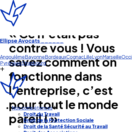
« Ce n’était pas
Ellipse Avocats
______
contre vous ! Vous
A
savez comment on
Angoulême
Bayonne
Bordeaux
Cognac
Lille
Lyon
Marseille
Occi
Pyrénées
Strasbourg
fonctionne dans
l’entreprise, c’est
pour tout le monde
pareil ! »
Nos compétences
Droit du Travail
Droit de la Protection Sociale