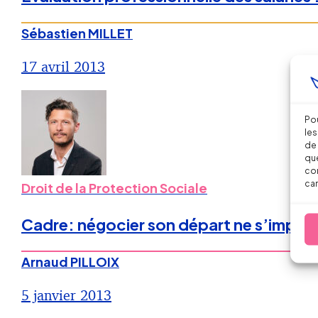
Sébastien MILLET
17 avril 2013
Pou
les
de 
que
con
car
Droit de la Protection Sociale
Cadre: négocier son départ ne s’improv
Arnaud PILLOIX
5 janvier 2013