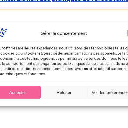
Gérer le consentement
r offrir les meilleures expériences, nous utilisons des technologies telles 
 cookies pour stocker et/ou accéder aux informations des appareils. Le fait
consentir à ces technologies nous permettra de traiter des données telles
 le comportement de navigation ou les ID uniques sur ce site. Le fait de ne 
sentir ou de retirer son consentement peut avoir un effet négatif sur certai
actéristiques et fonctions.
ise pas !
Accepter
Refuser
Voir les préférence