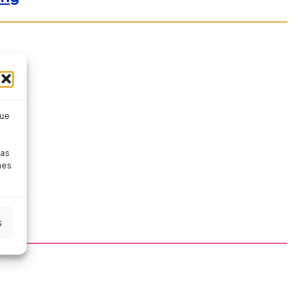
que
pas
nes
s