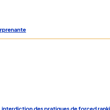
urprenante
: interdiction des pratiques de forced rank