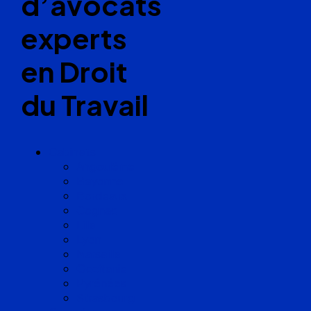
d’avocats
experts
en Droit
du Travail
Cabinets
Angoulême
Bayonne
Bordeaux
Cognac
Lille
Lyon
Marseille
Occitanie
Pyrénées
Strasbourg