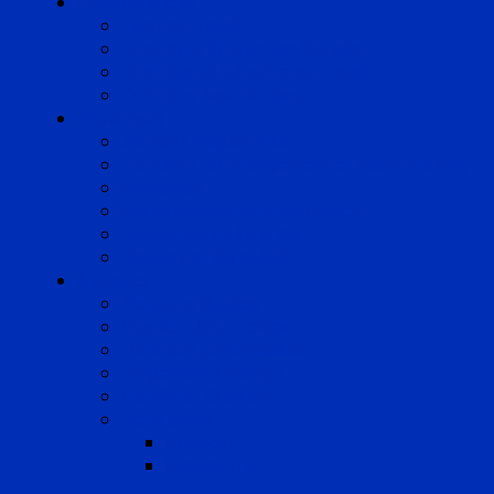
Compétences
Droit du Travail
Droit de la Protection Sociale
Droit Santé Sécurité au Travail
Droit des Associations
Expertises
Avocats enquêteurs
Conduite du changement et Restructuring
Médiation
Rémunération et Prévoyance
Responsabilité pénale
Risques et durabilité
A propos
Mentions légales
Gestion des cookies
Données personnelles
Règlement Qualiopi
Certificat Qualiopi
Nous suivre
LinkedIn
Newsletter