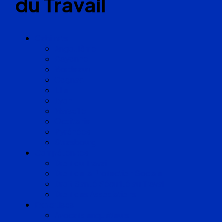
du Travail
Cabinets
Angoulême
Bayonne
Bordeaux
Cognac
Lille
Lyon
Marseille
Occitanie
Pyrénées
Strasbourg
Compétences
Droit du Travail
Droit de la Protection Sociale
Droit Santé Sécurité au Travail
Droit des Associations
Expertises
Avocats enquêteurs