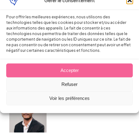
Gérer le consentement
Pour offrir les meilleures expériences, nous utilisons des
technologies telles que les cookies pour stocker et/ou accéder
Droit du Travail
aux informations des appareils. Le fait de consentir à ces
technologies nous permettra de traiter des données telles que le
comportement de navigation ou les ID uniques sur ce site. Le fait de
La protection des lanceurs d’alerte
ne pas consentir ou de retirer son consentement peut avoir un effet
négatif sur certaines caractéristiques et fonctions.
en cas d’infraction en entreprise
Sébastien MILLET
Accepter
17 décembre 2013
Refuser
Voir les préférences