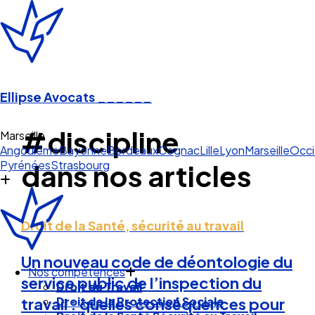
Ellipse Avocats
______
#discipline
Marseille
Angoulême
Bayonne
Bordeaux
Cognac
Lille
Lyon
Marseille
Occi
Pyrénées
Strasbourg
dans nos articles
Droit de la Santé, sécurité au travail
Un nouveau code de déontologie du
Nos compétences
service public de l’inspection du
Droit du Travail
Droit de la Protection Sociale
travail : quelles conséquences pour