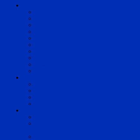
Cabinets
Angoulême
Bayonne
Bordeaux
Cognac
Lille
Lyon
Marseille
Occitanie
Pyrénées
Strasbourg
Compétences
Droit du Travail
Droit de la Protection Sociale
Droit Santé Sécurité au Travail
Droit des Associations
Expertises
Avocats enquêteurs
Conduite du changement et
Restructuring
Médiation