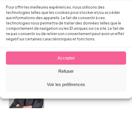
Pour offrir les meilleures expériences, nous utilisons des
Droit de la Protection Sociale
technologies telles que les cookies pour stocker et/ou accéder
aux informations des appareils. Le fait de consentir à ces
technologies nous permettra de traiter des données telles que le
Amiante: l’offre d’indemnisation par
comportement de navigation ou les ID uniques sur ce site. Le fait de
le FIVA
ne pas consentir ou de retirer son consentement peut avoir un effet
négatif sur certaines caractéristiques et fonctions.
Arnaud PILLOIX
Accepter
22 novembre 2010
Refuser
Voir les préférences