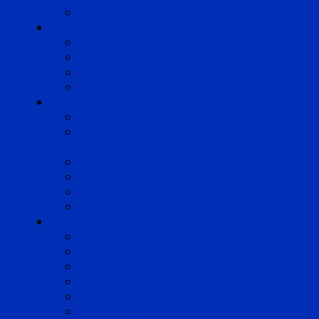
Strasbourg
Compétences
Droit du Travail
Droit de la Protection Sociale
Droit Santé Sécurité au Travail
Droit des Associations
Expertises
Avocats enquêteurs
Conduite du changement et
Restructuring
Médiation
Rémunération et Prévoyance
Responsabilité pénale
Risques et durabilité
A propos
Mentions légales
Gestion des cookies
Données personnelles
Règlement Qualiopi
Certificat Qualiopi
Nous suivre