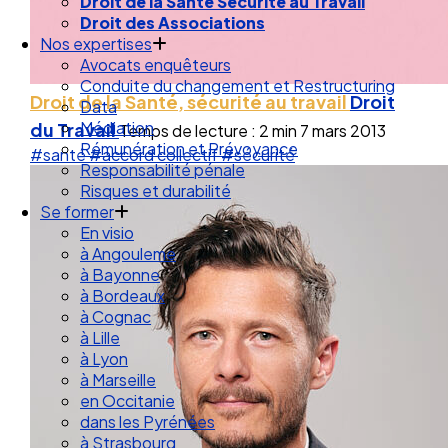
Droit des Associations
Nos expertises
Avocats enquêteurs
Conduite du changement et Restructuring
Data
Droit de la Santé, sécurité au travail
Droit
Médiation
Rémunération et Prévoyance
du Travail
Temps de lecture : 2 min
7 mars 2013
Responsabilité pénale
#santé
#accord collectif
#sécurité
Risques et durabilité
Se former
En visio
à Angouleme
à Bayonne
à Bordeaux
à Cognac
à Lille
à Lyon
à Marseille
en Occitanie
dans les Pyrénées
à Strasbourg
Droit Social : 60 min Recap’