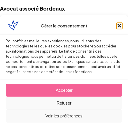
Avocat associé Bordeaux
Contacter mon cabinet
Gérer le consentement
Pour offrir les meilleures expériences, nous utilisons des
technologies telles que les cookies pour stocker et/ou accéder
aux informations des appareils. Le fait de consentir à ces
technologies nous permettra de traiter des données telles que le
comportement de navigation ou les ID uniques sur ce site. Le fait de
ne pas consentir ou de retirer son consentement peut avoir un effet
Continuer la lecture
négatif sur certaines caractéristiques et fonctions.
Accepter
Droit du Travail
Refuser
Licenciement verbal : dans quels cas
Voir les préférences
est-il reconnu par les juges ?