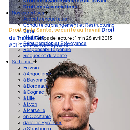
Droit des Associations
Nos expertises
Avocats enquêteurs
Conduite du changement et Restructuring
Data
Droit de la Santé, sécurité au travail
Droit
Médiation
Rémunération et Prévoyance
du Travail
Temps de lecture : 1 min
28 avril 2013
Responsabilité pénale
#CHSCT
#santé
#sécurité
Risques et durabilité
Se former
En visio
à Angouleme
à Bayonne
à Bordeaux
à Cognac
à Lille
à Lyon
à Marseille
en Occitanie
dans les Pyrénées
à Strasbourg
Droit Social : 60 min Recap’