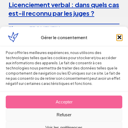
Licenciement verbal : dans quels cas
est-il reconnu par les juges ?
Thomas FROMENTIN
Gérer le consentement
6 août 2026
Pour offrir les meilleures expériences, nous utilisons des
technologies telles que les cookies pour stocker et/ou accéder
aux informations des appareils. Le fait de consentir à ces
technologies nous permettra de traiter des données telles que le
comportement de navigation ou les ID uniques sur ce site. Le fait de
ne pas consentir ou de retirer son consentement peut avoir un effet
négatif sur certaines caractéristiques et fonctions.
Droit du Travail
Accepter
La répétition du versement d’une
prime peut caractériser un
Refuser
engagement unilatéral de
Voir les préférences