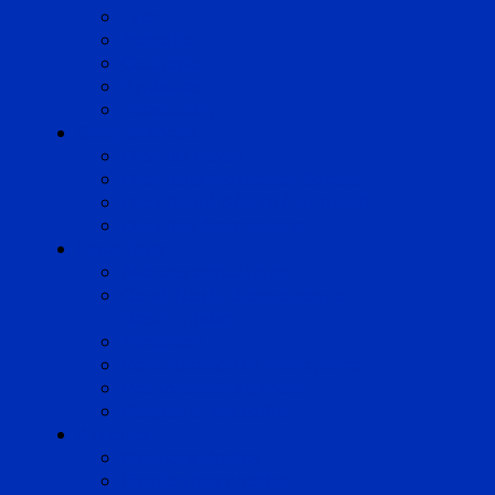
Lyon
Marseille
Occitanie
Pyrénées
Strasbourg
Compétences
Droit du Travail
Droit de la Protection Sociale
Droit Santé Sécurité au Travail
Droit des Associations
Expertises
Avocats enquêteurs
Conduite du changement et
Restructuring
Médiation
Rémunération et Prévoyance
Responsabilité pénale
Risques et durabilité
A propos
Mentions légales
Gestion des cookies