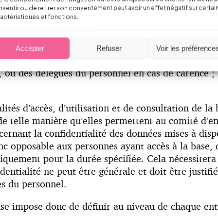
sentir ou de retirer son consentement peut avoir un effet négatif sur certai
égulièrement le contenu de la base, a minima en re
actéristiques et fonctions.
comité d’entreprise. Les partenaires sociaux en ser
e devront être intégrées dans la BDES le 31 décem
Accepter
Refuser
Voir les préférence
 BDES sera accessible aux membres du CE (ou des 
, ou des délégués du personnel en cas de carence 
ités d’accès, d’utilisation et de consultation de l
de telle manière qu’elles permettent au comité d’e
ncernant la confidentialité des données mises à disp
nc opposable aux personnes ayant accès à la base, 
quement pour la durée spécifiée. Cela nécessitera 
identialité ne peut être générale et doit être justif
s du personnel.
ase impose donc de définir au niveau de chaque ent