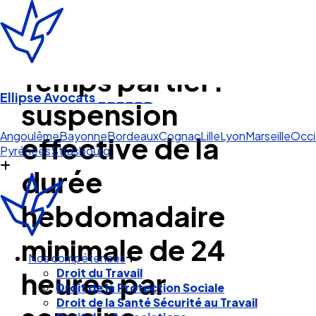
Temps partiel :
Ellipse Avocats
______
suspension
Co
effective de la
Angoulême
Bayonne
Bordeaux
Cognac
Lille
Lyon
Marseille
Occi
Pyrénées
Strasbourg
durée
hebdomadaire
minimale de 24
heures par
Nos compétences
Droit du Travail
Droit de la Protection Sociale