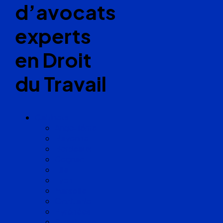
d’avocats
experts
en Droit
du Travail
Cabinets
Angoulême
Bayonne
Bordeaux
Cognac
Lille
Lyon
Marseille
Occitanie
Pyrénées
Strasbourg