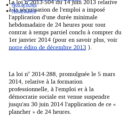
La loi n°2013-504 du 14 juin 2013 relative
Droit Social : 60 min Recap’
à la sécurisation de l’emploi a imposé
Nos articles
l’application d’une durée minimale
Nous suivre
hebdomadaire de 24 heures pour tout
contrat à temps partiel conclu à compter du
1er janvier 2014 (pour en savoir plus, voir
notre édito de décembre 2013
).
La loi n° 2014-288, promulguée le 5 mars
2014, relative à la formation
professionnelle, à l’emploi et à la
démocratie sociale est venue suspendre
jusqu’au 30 juin 2014 l’application de ce «
plancher » de 24 heures.