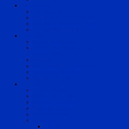
Compétences
Droit du Travail
Droit de la Protection Sociale
Droit Santé Sécurité au Travail
Droit des Associations
Expertises
Avocats enquêteurs
Conduite du changement et
Restructuring
Médiation
Rémunération et Prévoyance
Responsabilité pénale
Risques et durabilité
A propos
Mentions légales
Gestion des cookies
Données personnelles
Règlement Qualiopi
Certificat Qualiopi
Nous suivre
LinkedIn