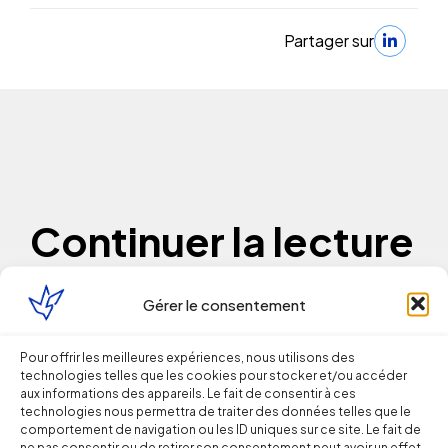
Partager sur
Continuer la lecture
Gérer le consentement
Droit du Travail
Licenciement verbal : dans quels cas
Pour offrir les meilleures expériences, nous utilisons des
technologies telles que les cookies pour stocker et/ou accéder
est-il reconnu par les juges ?
aux informations des appareils. Le fait de consentir à ces
technologies nous permettra de traiter des données telles que le
comportement de navigation ou les ID uniques sur ce site. Le fait de
Thomas FROMENTIN
ne pas consentir ou de retirer son consentement peut avoir un effet