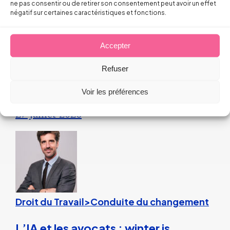
ne pas consentir ou de retirer son consentement peut avoir un effet
négatif sur certaines caractéristiques et fonctions.
Droit du Travail>Conduite du changement
Les bons réflexes du dirigeant face
Accepter
aux incendies
Refuser
Arnaud PILLOIX
Voir les préférences
27 juillet 2026
Droit du Travail>Conduite du changement
L’IA et les avocats : winter is