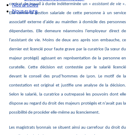
Droit Social : 60 min Recap’
contrat de travail à durée indéterminée un «
assistant de vie
».
Nos articles
Elle confie la gestion salariale de cette personne à un service
Nous suivre
associatif externe d’aide au maintien à domicile des personnes
dépendantes. Elle demeure néanmoins l’employeur direct de
l’assistant de vie. Moins de deux ans après son embauche, ce
dernier est licencié pour faute grave par la curatrice (la sœur du
majeur protégé) agissant en représentation de la personne en
curatelle. Cette décision est contestée par le salarié licencié
devant le conseil des prud’hommes de Lyon. Le motif de la
contestation est original et justifie une analyse de la décision.
Selon le salarié, la curatrice a outrepassé les pouvoirs dont elle
dispose au regard du droit des majeurs protégés et n’avait pas la
possibilité de procéder elle-même au licenciement.
Les magistrats lyonnais se situent ainsi au carrefour du droit du