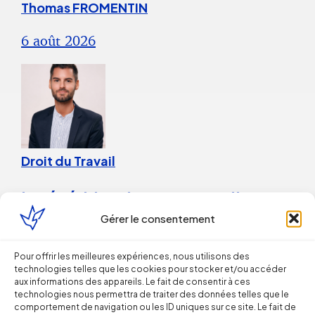
Thomas FROMENTIN
6 août 2026
Droit du Travail
La répétition du versement d’une
prime peut caractériser un
Gérer le consentement
engagement unilatéral de
Pour offrir les meilleures expériences, nous utilisons des
l’employeur
technologies telles que les cookies pour stocker et/ou accéder
aux informations des appareils. Le fait de consentir à ces
technologies nous permettra de traiter des données telles que le
comportement de navigation ou les ID uniques sur ce site. Le fait de
28 juillet 2026