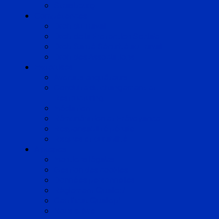
Strasbourg
Compétences
Droit du Travail
Droit de la Protection Sociale
Droit Santé Sécurité au Travail
Droit des Associations
Expertises
Avocats enquêteurs
Conduite du changement et
Restructuring
Médiation
Rémunération et Prévoyance
Responsabilité pénale
Risques et durabilité
A propos
Mentions légales
Gestion des cookies
Données personnelles
Règlement Qualiopi
Certificat Qualiopi
Nous suivre