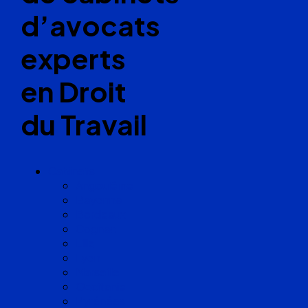
d’avocats
experts
en Droit
du Travail
Cabinets
Angoulême
Bayonne
Bordeaux
Cognac
Lille
Lyon
Marseille
Occitanie
Pyrénées