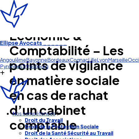
Economie &
Ellipse Avocats
______
Comptabilité – Les
S
points de vigilance
Angoulême
Bayonne
Bordeaux
Cognac
Lille
Lyon
Marseille
Occi
Pyrénées
Strasbourg
en matière sociale
en cas de rachat
d’un cabinet
comptable
Nos compétences
Droit du Travail
Droit de la Protection Sociale