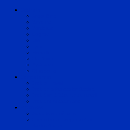
Cabinets
Angoulême
Bayonne
Bordeaux
Cognac
Lille
Lyon
Marseille
Occitanie
Pyrénées
Strasbourg
Compétences
Droit du Travail
Droit de la Protection Sociale
Droit Santé Sécurité au Travail
Droit des Associations
Expertises
Avocats enquêteurs
Conduite du changement et
Restructuring