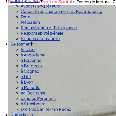
Droit des Associations
Droit de la Protection Sociale
Temps de lecture : 7
Nos expertises
Avocats enquêteurs
Conduite du changement et Restructuring
Data
Médiation
Rémunération et Prévoyance
Responsabilité pénale
Risques et durabilité
Se former
En visio
à Angouleme
à Bayonne
à Bordeaux
à Cognac
à Lille
à Lyon
à Marseille
en Occitanie
dans les Pyrénées
à Strasbourg
Droit Social : 60 min Recap’