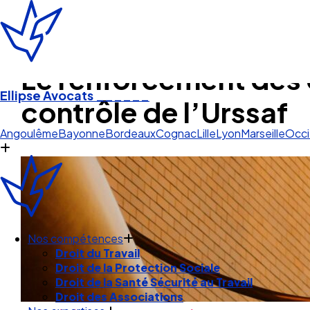
Le renforcement des d
Ellipse Avocats
______
contrôle de l’Urssaf
Lyon
Angoulême
Bayonne
Bordeaux
Cognac
Lille
Lyon
Marseille
Occi
Nos compétences
Droit du Travail
Droit de la Protection Sociale
Droit de la Santé Sécurité au Travail