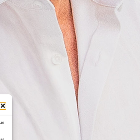
que
pas