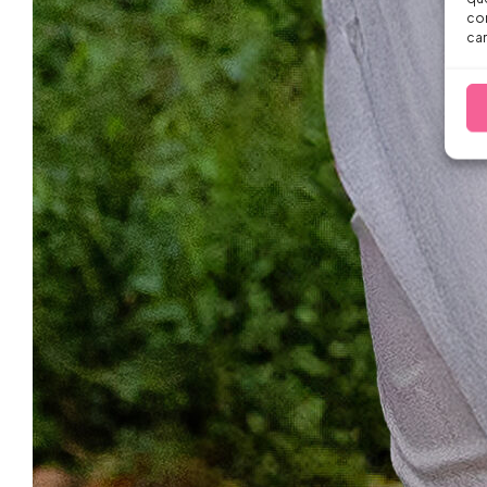
con
car