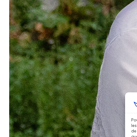
Pou
les
de 
que