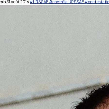
 min
31 août 2016
#URSSAF
#contrôle URSSAF
#contestati