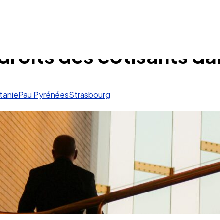
roits des cotisants da
tanie
Pau Pyrénées
Strasbourg