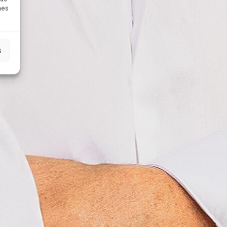
nes
s