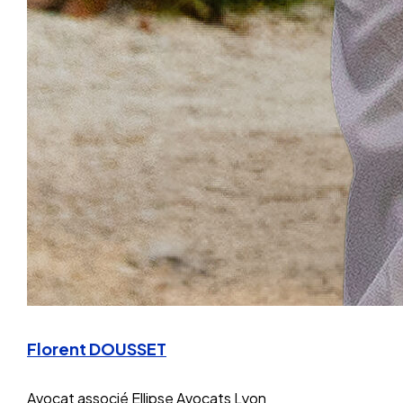
Florent DOUSSET
Avocat associé
Ellipse Avocats Lyon