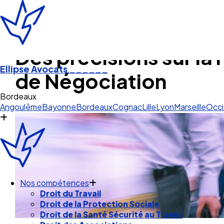
Des précisions sur l
Ellipse Avocats
______
de Négociation
Cog
Angoulême
Bayonne
Bordeaux
Cognac
Lille
Lyon
Marseille
Occi
Nos compétences
Droit du Travail
Droit de la Protection Sociale
Droit de la Santé Sécurité au Travail