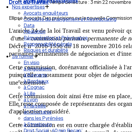
Droit des Associations
Droit du Travail
Temps de lecture : 3 min
22 novembre
Nos expertises
Avocats enquêteurs
Ellipse Avocats Des précisions sur la nouvelle Commissi
Conduite du changement et Restructuring
Data
L’article 24 de la loi Travail est venu prévoir 
Médiation
d’une
« commission paritaire permanente de né
Rémunération et Prévoyance
Responsabilité pénale
Décret n° 2016-1556 du 18 novembre 2016 relat
Risques et durabilité
paritaires permanentes de négociation et d’int
Se former
En visio
Cette commission, dorénavant officialisée à l’a
à Angouleme
puisqu’elle a notamment pour objet de négocier
à Bayonne
à Bordeaux
une extension.
à Cognac
à Lille
Cette commission doit ainsi être mise en place,
à Lyon
Elle reste composée de représentants des organi
à Marseille
d’application considéré.
en Occitanie
dans les Pyrénées
Cette commission est en outre chargée d’établi
à Strasbourg
Droit Social : 60 min Recap’