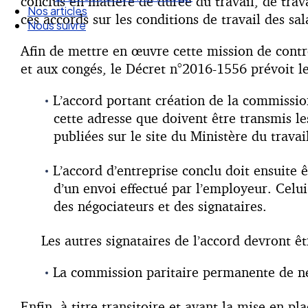
conclus en matière de durée du travail, de trava
Nos articles
ces accords sur les conditions de travail des sal
Nous suivre
Afin de mettre en œuvre cette mission de contrôl
et aux congés, le Décret n°2016-1556 prévoit le
L’accord portant création de la commissi
cette adresse que doivent être transmis le
publiées sur le site du Ministère du travai
L’accord d’entreprise conclu doit ensuite êt
d’un envoi effectué par l’employeur. Celu
des négociateurs et des signataires.
Les autres signataires de l’accord devront ê
La commission paritaire permanente de né
Enfin, à titre transitoire et avant la mise en p