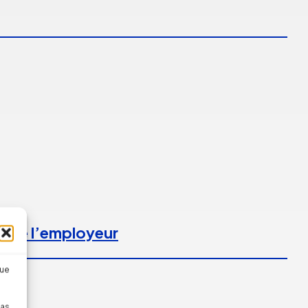
l de l’employeur
que
pas