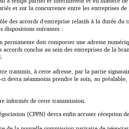
il à temps partiel et intermittent et en matière de
ariés et sur la concurrence entre les entreprises de
e des accords d’entreprise relatifs à la durée du tr
s dispositions suivantes :
on permanente doit comporter une adresse numériqu
s accords conclus au sein des entreprises de la bran
l.
re transmis, à cette adresse, par la partie signatair
i-ci devra néanmoins prendre le soin, au préalable
tre informés de cette transmission.
gociation (CPPN) devra enfin accuser réception de
lace de la nouvelle commission paritaire de négocia