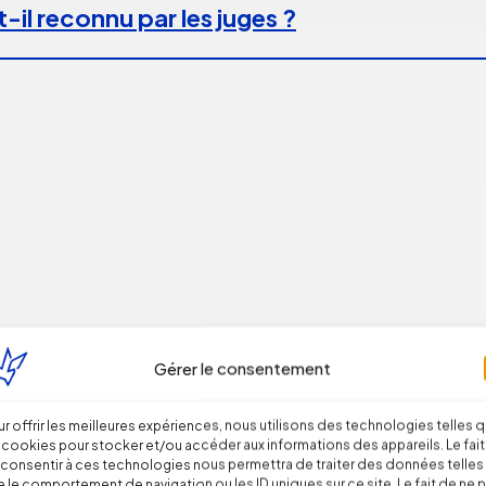
-il reconnu par les juges ?
 peut caractériser un engagement unilatéra
Gérer le consentement
r offrir les meilleures expériences, nous utilisons des technologies telles 
 cookies pour stocker et/ou accéder aux informations des appareils. Le fait
consentir à ces technologies nous permettra de traiter des données telles
 le comportement de navigation ou les ID uniques sur ce site. Le fait de ne 