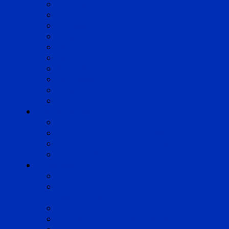
Angoulême
Bayonne
Bordeaux
Cognac
Lille
Lyon
Marseille
Occitanie
Pyrénées
Strasbourg
Compétences
Droit du Travail
Droit de la Protection Sociale
Droit Santé Sécurité au Travail
Droit des Associations
Expertises
Avocats enquêteurs
Conduite du changement et
Restructuring
Médiation
Rémunération et Prévoyance