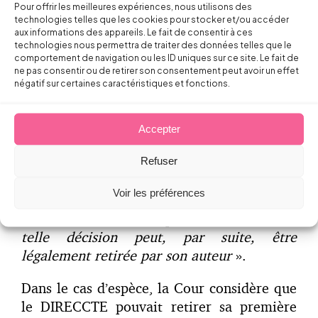
Le salarié a alors saisi le Conseil de
Pour offrir les meilleures expériences, nous utilisons des
prud’hommes pour remettre en cause cette
technologies telles que les cookies pour stocker et/ou accéder
aux informations des appareils. Le fait de consentir à ces
rupture et solliciter des dommages et
technologies nous permettra de traiter des données telles que le
intérêts.
comportement de navigation ou les ID uniques sur ce site. Le fait de
ne pas consentir ou de retirer son consentement peut avoir un effet
négatif sur certaines caractéristiques et fonctions.
Selon la Cour de cassation, la rupture
conventionnelle est valable puisque : «
Une
décision de refus d’homologation d’une
Accepter
convention de rupture conclue en
application des dispositions des articles L
Refuser
1237-11 et suivants du Code du travail ne
Voir les préférences
crée de droit acquis ni au profit des parties
à la convention, ni au profit des tiers ; une
telle décision peut, par suite, être
légalement retirée par son auteur
».
Dans le cas d’espèce, la Cour considère que
le DIRECCTE pouvait retirer sa première