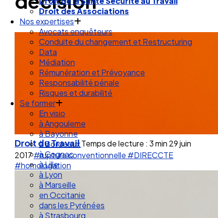
décision
Droit de la Santé Sécurité au Travail
Droit des Associations
Nos expertises
Avocats enquêteurs
Conduite du changement et Restructuring
Data
Médiation
Rémunération et Prévoyance
Responsabilité pénale
Risques et durabilité
Se former
En visio
à Angouleme
à Bayonne
Droit du Travail
Temps de lecture : 3 min
29 juin
à Bordeaux
à Cognac
2017
#rupture conventionnelle
#DIRECCTE
à Lille
#homologation
à Lyon
à Marseille
en Occitanie
dans les Pyrénées
à Strasbourg