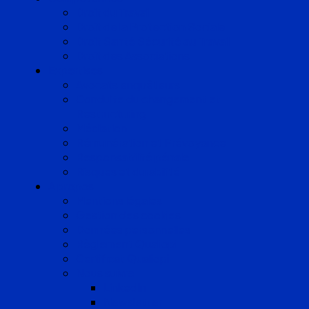
Droit du Travail
Droit de la Protection Sociale
Droit Santé Sécurité au Travail
Droit des Associations
Expertises
Avocats enquêteurs
Conduite du changement et
Restructuring
Médiation
Rémunération et Prévoyance
Responsabilité pénale
Risques et durabilité
A propos
Mentions légales
Gestion des cookies
Données personnelles
Règlement Qualiopi
Certificat Qualiopi
Nous suivre
LinkedIn
Newsletter