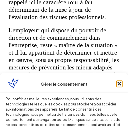
rappelé ici le caractère tout-à-fait
déterminant de la mise à jour de
l’évaluation des risques professionnels.
L’employeur qui dispose du pouvoir de
direction et de commandement dans
l’entreprise, reste « maître de la situation »
et il lui appartient de déterminer et mettre
en œuvre, sous sa propre responsabilité, les
mesures de prévention les mieux adaptés
en vue d’assurer une protection effective de
la santé et de la sécurité des travailleurs
Gérer le consentement
qu’il emploie.
Pour offrir les meilleures expériences, nous utilisons des
En cas de contrôle ou de contentieux, il lui
technologies telles que les cookies pour stocker et/ou accéder
appartiendra toutefois d’établir la
aux informations des appareils. Le fait de consentir à ces
technologies nous permettra de traiter des données telles que le
pertinence et l’adéquation des mesures
comportement de navigation ou les ID uniques sur ce site. Le fait de
prises.
ne pas consentir ou de retirer son consentement peut avoir un effet