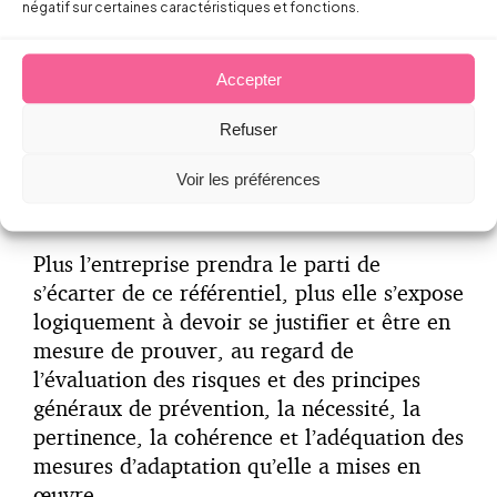
négatif sur certaines caractéristiques et fonctions.
À cet égard, l’observation stricte des
dispositions du protocole sanitaire
Accepter
permettra toujours de sécuriser la
démarche et de bénéficier d’une forme de «
Refuser
présomption de conformité », même s’il
Voir les préférences
faut toujours rappeler ici que la conformité
ne préjuge pas de la sécurité réelle.
Plus l’entreprise prendra le parti de
s’écarter de ce référentiel, plus elle s’expose
logiquement à devoir se justifier et être en
mesure de prouver, au regard de
l’évaluation des risques et des principes
généraux de prévention, la nécessité, la
pertinence, la cohérence et l’adéquation des
mesures d’adaptation qu’elle a mises en
œuvre.