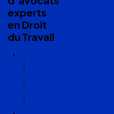
d’avocats
experts
en Droit
du Travail
Cabinets
Angoulême
Bayonne
Bordeaux
Cognac
Lille
Lyon
Marseille
Occitanie
Pyrénées
Strasbourg
Compétences