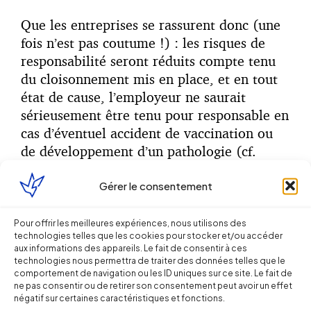
Que les entreprises se rassurent donc (une
fois n’est pas coutume !) : les risques de
responsabilité seront réduits compte tenu
du cloisonnement mis en place, et en tout
état de cause, l’employeur ne saurait
sérieusement être tenu pour responsable en
cas d’éventuel accident de vaccination ou
de développement d’un pathologie (cf.
contre-indications, etc.) au seul motif
d’avoir informé les salarié sur la possibilité
Gérer le consentement
de faire cette démarche.
Pour offrir les meilleures expériences, nous utilisons des
Pour autant, cela n’exclut pas la possibilité
technologies telles que les cookies pour stocker et/ou accéder
aux informations des appareils. Le fait de consentir à ces
de débats sur la reconnaissance d’accident
technologies nous permettra de traiter des données telles que le
du travail selon les critères de droit
comportement de navigation ou les ID uniques sur ce site. Le fait de
ne pas consentir ou de retirer son consentement peut avoir un effet
commun. Certaines décisions de
négatif sur certaines caractéristiques et fonctions.
jurisprudence ont toutefois pu par le passé