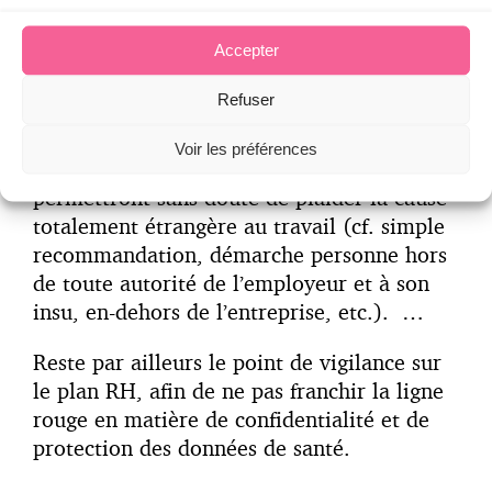
reconnaître un caractère professionnel dans
Accepter
le cadre de pathologies post-vaccinales.
Observons ici toutefois que le critère du
Refuser
lien avec le travail est assez ténu ; mis à
part le fait que la vaccination soit réalisée
Voir les préférences
par le médecin du travail, les circonstances
permettront sans doute de plaider la cause
totalement étrangère au travail (cf. simple
recommandation, démarche personne hors
de toute autorité de l’employeur et à son
insu, en-dehors de l’entreprise, etc.). …
Reste par ailleurs le point de vigilance sur
le plan RH, afin de ne pas franchir la ligne
rouge en matière de confidentialité et de
protection des données de santé.