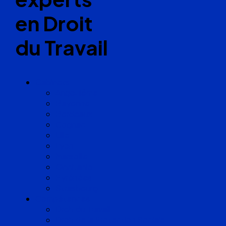
en Droit
du Travail
Cabinets
Angoulême
Bayonne
Bordeaux
Cognac
Lille
Lyon
Marseille
Occitanie
Pyrénées
Strasbourg
Compétences
Droit du Travail
Droit de la Protection Sociale