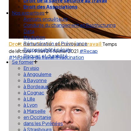
Droit de la Santé Sécurité au Travail
Droit des Associations
Nos expertises
Avocats enquêteurs
Conduite du changement et Restructuring
Data
Médiation
Droit de la Santé, sécurité au travail
Rémunération et Prévoyance
Temps
Responsabilité pénale
de lecture : 9 min
24 février 2021
#Recap
Risques et durabilité
#Médecine du travail
#vaccination
Se former
En visio
à Angouleme
à Bayonne
à Bordeaux
à Cognac
à Lille
à Lyon
à Marseille
en Occitanie
dans les Pyrénées
à Strasbourg