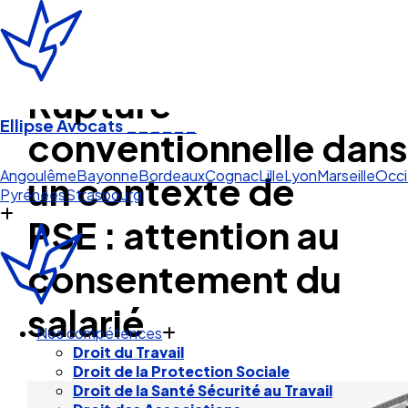
Rupture
Ellipse Avocats
______
conventionnelle dans
Bay
un contexte de
Angoulême
Bayonne
Bordeaux
Cognac
Lille
Lyon
Marseille
Occi
Pyrénées
Strasbourg
PSE : attention au
consentement du
salarié
Nos compétences
Droit du Travail
Droit de la Protection Sociale