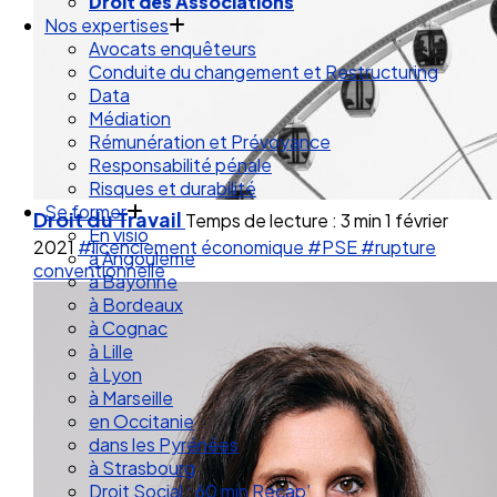
Droit de la Santé Sécurité au Travail
Droit des Associations
Nos expertises
Avocats enquêteurs
Conduite du changement et Restructuring
Data
Médiation
Rémunération et Prévoyance
Responsabilité pénale
Risques et durabilité
Droit du Travail
Temps de lecture : 3 min
1 février
Se former
2021
#licenciement économique
#PSE
#rupture
En visio
conventionnelle
à Angouleme
à Bayonne
à Bordeaux
à Cognac
à Lille
à Lyon
à Marseille
en Occitanie
dans les Pyrénées
à Strasbourg