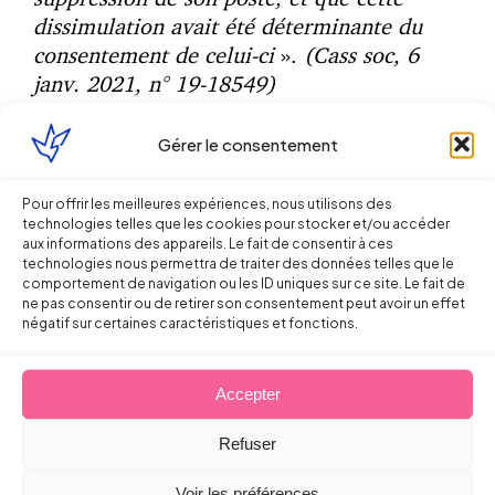
dissimulation avait été déterminante du
consentement de celui-ci
».
(Cass soc, 6
janv. 2021, n° 19-18549)
Gérer le consentement
Partager sur
Pour offrir les meilleures expériences, nous utilisons des
technologies telles que les cookies pour stocker et/ou accéder
aux informations des appareils. Le fait de consentir à ces
technologies nous permettra de traiter des données telles que le
comportement de navigation ou les ID uniques sur ce site. Le fait de
ne pas consentir ou de retirer son consentement peut avoir un effet
négatif sur certaines caractéristiques et fonctions.
Continuer la lecture
Accepter
Refuser
Droit du Travail
Voir les préférences