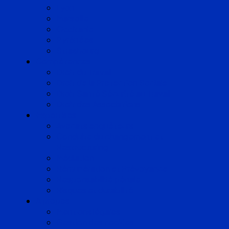
Lyon
Marseille
Occitanie
Pyrénées
Strasbourg
Compétences
Droit du Travail
Droit de la Protection Sociale
Droit Santé Sécurité au Travail
Droit des Associations
Expertises
Avocats enquêteurs
Conduite du changement et
Restructuring
Médiation
Rémunération et Prévoyance
Responsabilité pénale
Risques et durabilité
A propos
Mentions légales
Gestion des cookies