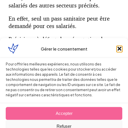
salariés des autres secteurs précités.
En effet, seul un pass sanitaire peut être
demandé pour ces salariés.
Précision : à défaut de présentation de pass
sanitaire depuis du 30 août 2021, le contrat
Gérer le consentement
pourra être suspendu par l’employeur.
Pour offrir les meilleures expériences, nous utilisons des
technologies telles que les cookies pour stocker et/ou accéder
aux informations des appareils. Le fait de consentir à ces
Les premiers juges des référés
se sont
technologies nous permettra de traiter des données telles que le
comportement de navigation ou les ID uniques sur ce site. Le fait de
prononcés sur cette suspension du contrat
ne pas consentir ou de retirer son consentement peut avoir un effet
de travail des personnels de santé.
négatif sur certaines caractéristiques et fonctions.
Le 13 octobre 2021 le
Tribunal
Accepter
administratif de Besançon
ainsi que le
Tribunal Administratif de Versailles
ont
Refuser