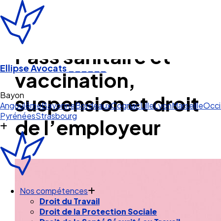
Pass sanitaire et
Ellipse Avocats
______
vaccination,
Bayonne
suspension et droit
Angoulême
Bayonne
Bordeaux
Cognac
Lille
Lyon
Marseille
Occi
Pyrénées
Strasbourg
de l’employeur
Nos compétences
Droit du Travail
Droit de la Protection Sociale