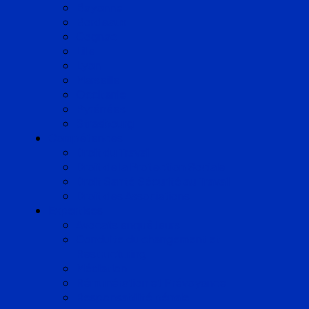
Bayonne
Bordeaux
Cognac
Lille
Lyon
Marseille
Occitanie
Pyrénées
Strasbourg
Compétences
Droit du Travail
Droit de la Protection Sociale
Droit Santé Sécurité au Travail
Droit des Associations
Expertises
Avocats enquêteurs
Conduite du changement et
Restructuring
Médiation
Rémunération et Prévoyance
Responsabilité pénale