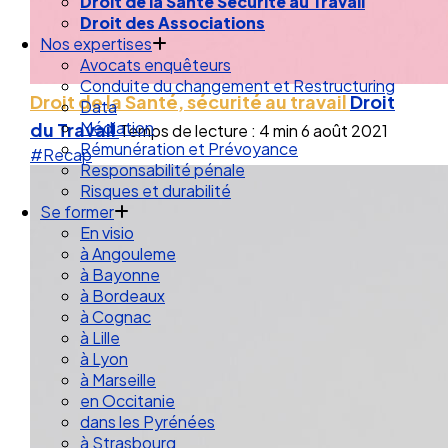
Droit de la Santé Sécurité au Travail
Droit des Associations
Nos expertises
Avocats enquêteurs
Conduite du changement et Restructuring
Droit de la Santé, sécurité au travail
Droit
Data
Médiation
du Travail
Temps de lecture : 4 min
6 août 2021
Rémunération et Prévoyance
#Recap
Responsabilité pénale
Risques et durabilité
Se former
En visio
à Angouleme
à Bayonne
à Bordeaux
à Cognac
à Lille
à Lyon
à Marseille
en Occitanie
dans les Pyrénées
à Strasbourg