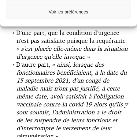
rejetés les recours d’agents hospitalier dont
les contrats avaient été suspendu pour non
Voir les préférences
respect de l’obligation vaccinale, au motifs :
D’une part, que la condition d’urgence
n’est pas satisfaite puisque la requérante
«
s’est placée elle-même dans la situation
d’urgence qu’elle invoque »
D’autre part, « a
insi, lorsque des
fonctionnaires bénéficiaient, à la date du
15 septembre 2021, d’un congé de
maladie mais n’ont pas justifié, à cette
même date, avoir satisfait à l’obligation
vaccinale contre la covid-19 alors qu’ils y
sont soumis, l’administration a le droit
de les suspendre de leurs fonctions et
d’interrompre le versement de leur
rémunération ».