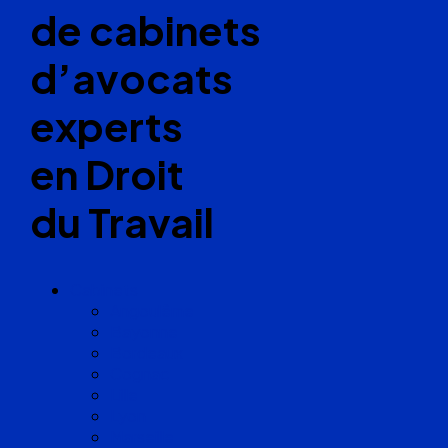
de cabinets
d’avocats
experts
en Droit
du Travail
Cabinets
Angoulême
Bayonne
Bordeaux
Cognac
Lille
Lyon
Marseille