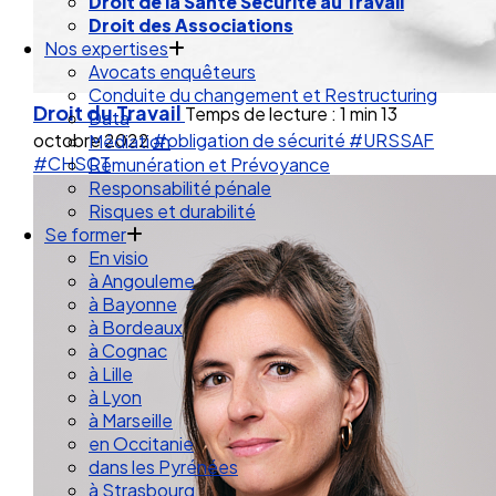
Droit des Associations
Nos expertises
Avocats enquêteurs
Conduite du changement et Restructuring
Data
Droit du Travail
Temps de lecture : 1 min
13
Médiation
octobre 2022
#obligation de sécurité
#URSSAF
Rémunération et Prévoyance
#CHSCT
Responsabilité pénale
Risques et durabilité
Se former
En visio
à Angouleme
à Bayonne
à Bordeaux
à Cognac
à Lille
à Lyon
à Marseille
en Occitanie
dans les Pyrénées
à Strasbourg
Droit Social : 60 min Recap’