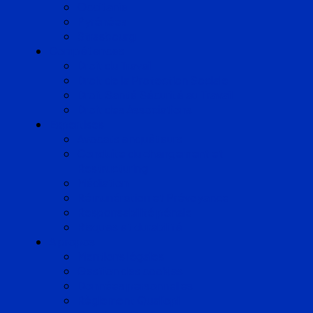
Occitanie
Pyrénées
Strasbourg
Compétences
Droit du Travail
Droit de la Protection Sociale
Droit Santé Sécurité au Travail
Droit des Associations
Expertises
Avocats enquêteurs
Conduite du changement et
Restructuring
Médiation
Rémunération et Prévoyance
Responsabilité pénale
Risques et durabilité
A propos
Mentions légales
Gestion des cookies
Données personnelles
Règlement Qualiopi