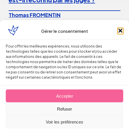
Thomas FROMENTIN
6 août 2026
Gérer le consentement
Pour offrir les meilleures expériences, nous utilisons des
technologies telles que les cookies pour stocker et/ou accéder
aux informations des appareils. Le fait de consentir à ces
technologies nous permettra de traiter des données telles que le
comportement de navigation ou les ID uniques sur ce site. Le fait de
ne pas consentir ou de retirer son consentement peut avoir un effet
Droit du Travail
négatif sur certaines caractéristiques et fonctions.
La répétition du versement d’une
Accepter
prime peut caractériser un
engagement unilatéral de
Refuser
l’employeur
Voir les préférences