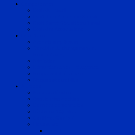
Compétences
Droit du Travail
Droit de la Protection Sociale
Droit Santé Sécurité au Travail
Droit des Associations
Expertises
Avocats enquêteurs
Conduite du changement et
Restructuring
Médiation
Rémunération et Prévoyance
Responsabilité pénale
Risques et durabilité
A propos
Mentions légales
Gestion des cookies
Données personnelles
Règlement Qualiopi
Certificat Qualiopi
Nous suivre
LinkedIn