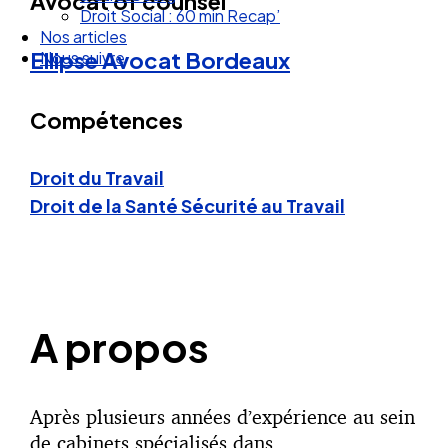
Avocat of counsel
Droit Social : 60 min Recap’
Nos articles
Ellipse Avocat
Bordeaux
Nous suivre
Compétences
Droit du Travail
Droit de la Santé Sécurité au Travail
A propos
Après plusieurs années d’expérience au sein
de cabinets spécialisés dans