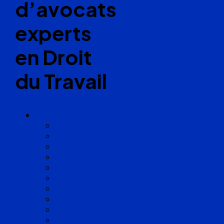
d’avocats
experts
en Droit
du Travail
Cabinets
Angoulême
Bayonne
Bordeaux
Cognac
Lille
Lyon
Marseille
Occitanie
Pyrénées
Strasbourg