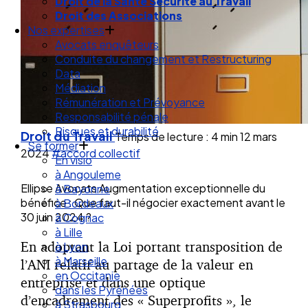
Droit de la Santé Sécurité au Travail
Droit des Associations
Nos expertises
Avocats enquêteurs
Conduite du changement et Restructuring
Data
Médiation
Rémunération et Prévoyance
Responsabilité pénale
Risques et durabilité
Droit du Travail
Temps de lecture : 4 min
12 mars
Se former
2024
#accord collectif
En visio
à Angouleme
Ellipse Avocats Augmentation exceptionnelle du
à Bayonne
bénéfice : Que faut-il négocier exactement avant le
à Bordeaux
30 juin 2024 ?
à Cognac
à Lille
En adoptant la Loi portant transposition de
à Lyon
à Marseille
l’ANI relatif au partage de la valeur en
en Occitanie
entreprise et dans une optique
dans les Pyrénées
d’encadrement des « Superprofits », le
à Strasbourg