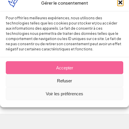
Gérer le consentement
juin 2024, la négociation portant sur la
définition d’une augmentation
Pour offrir les meilleures expériences, nous utilisons des
exceptionnelle de leur bénéfice et sur les
technologies telles que les cookies pour stocker et/ou accéder
modalités de partage de la valeur avec les
aux informations des appareils. Le fait de consentir à ces
technologies nous permettra de traiter des données telles que le
salariés qui en découlent. Il ne s’agit
comportement de navigation ou les ID uniques sur ce site. Le fait de
toutefois nullement d’une obligation de
ne pas consentir ou de retirer son consentement peut avoir un effet
négatif sur certaines caractéristiques et fonctions.
conclure un accord collectif. L’obligation de
négocier étant satisfaite dès lors que
l’employeur aura loyalement tenté de
Accepter
négocier un accord avec les organisations
syndicales présentes dans l’entreprise.
Refuser
Voir les préférences
Partager sur