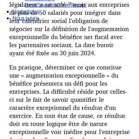
législateur a accordé 7 mois aux entreprises
Droit Social : 60 min Recap’
Nos articles
de plus de 50 salariés pour intégrer dans
Nous suivre
leur calendrier social l’obligation de
négocier sur la définition de l’augmentation
exceptionnelle du bénéfice net fiscal avec
les partenaires sociaux. La date butoir
ayant été fixée au 30 juin 2024.
En pratique, déterminer ce que constitue
une « augmentation exceptionnelle » du
bénéfice présentera un défi pour les
entreprises. La difficulté réside pour celles-
ci sur le fait de savoir quantifier le
caractère exceptionnel du résultat d’un
exercice. En tout état de cause, ce résultat
doit en toute logique être de nature
exceptionnelle voir inédite pour l’entreprise