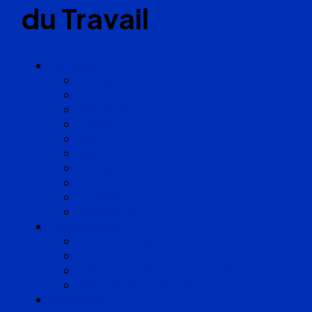
du Travail
Cabinets
Angoulême
Bayonne
Bordeaux
Cognac
Lille
Lyon
Marseille
Occitanie
Pyrénées
Strasbourg
Compétences
Droit du Travail
Droit de la Protection Sociale
Droit Santé Sécurité au Travail
Droit des Associations
Expertises