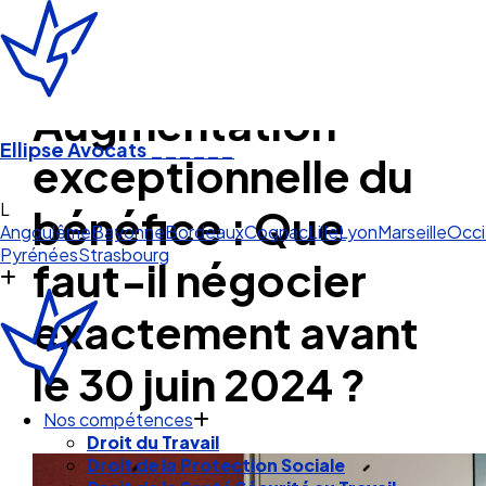
Augmentation
Ellipse Avocats
______
exceptionnelle du
Lille
bénéfice : Que
Angoulême
Bayonne
Bordeaux
Cognac
Lille
Lyon
Marseille
Occi
Pyrénées
Strasbourg
faut-il négocier
exactement avant
le 30 juin 2024 ?
Nos compétences
Droit du Travail
Droit de la Protection Sociale