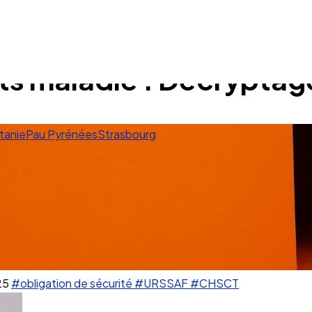
ts maladie : Décryptage
tanie
Pau Pyrénées
Strasbourg
25
#obligation de sécurité
#URSSAF
#CHSCT