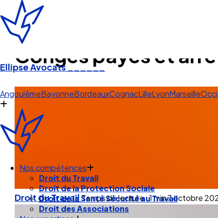
Congés payés et arrê
Ellipse Avocats
______
Cognac
Angoulême
Bayonne
Bordeaux
Cognac
Lille
Lyon
Marseille
Occi
Nos compétences
Droit du Travail
Droit du Travail
Temps de lecture : 1 min
7 octobre 20
Droit de la Protection Sociale
Droit de la Santé Sécurité au Travail