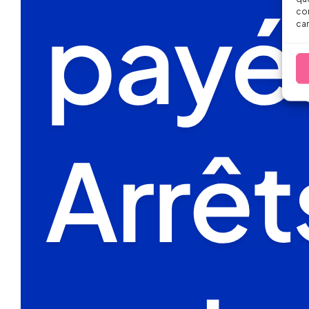
con
car