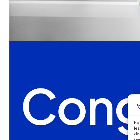
Pou
les
de 
que