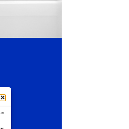
que
pas