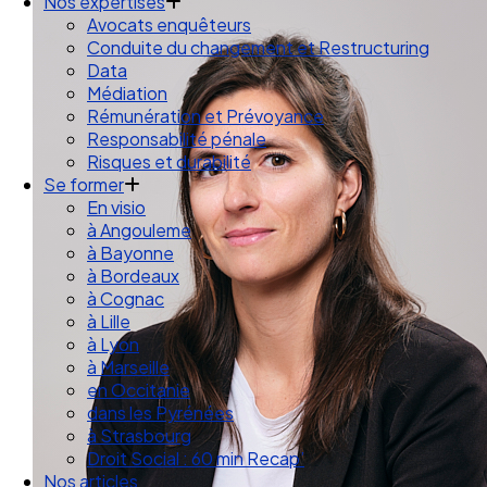
Droit des Associations
Nos expertises
Avocats enquêteurs
Conduite du changement et Restructuring
Data
Médiation
Rémunération et Prévoyance
Responsabilité pénale
Risques et durabilité
Se former
En visio
à Angouleme
à Bayonne
à Bordeaux
à Cognac
à Lille
à Lyon
à Marseille
en Occitanie
dans les Pyrénées
à Strasbourg
Droit Social : 60 min Recap’