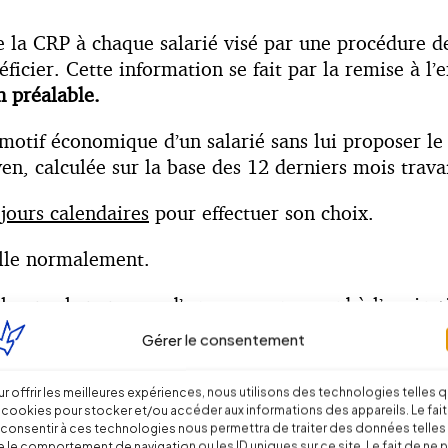
e la CRP à chaque salarié visé par une procédure 
éficier. Cette information se fait par la remise à 
n préalable.
otif économique d’un salarié sans lui proposer le
en, calculée sur la base des 12 derniers mois travai
 jours calendaires
pour effectuer son choix.
aille normalement.
ail sera alors rompu d’un commun accord à l’expirat
Gérer le consentement
 procéder à son lienciement.
nt
personnalisé
entraîne la rupture d’un commun acc
r offrir les meilleures expériences, nous utilisons des technologies telles 
 cookies pour stocker et/ou accéder aux informations des appareils. Le fait
urement le motif de la rupture du contrat de travail.
consentir à ces technologies nous permettra de traiter des données telles
 le comportement de navigation ou les ID uniques sur ce site. Le fait de ne 