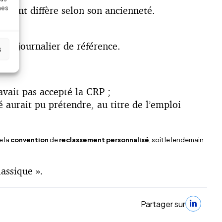
ntant diffère selon son ancienneté.
nes
aire journalier de référence.
s
avait pas accepté la CRP ;
é aurait pu prétendre, au titre de l’emploi
e la
convention
de
reclassement
personnalisé
, soit le lendemain
assique ».
Partager sur