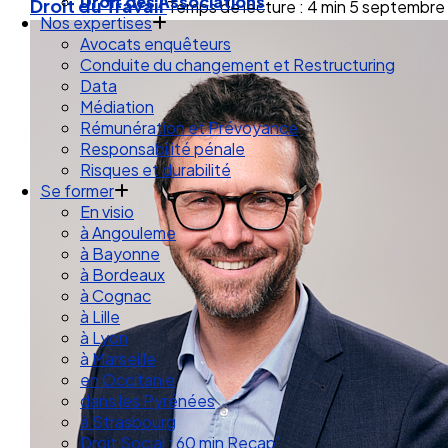
Droit des Associations
Droit du Travail
Temps de lecture : 4 min
5 septembre
Nos expertises
Avocats enquêteurs
Conduite du changement et Restructuring
Data
Médiation
Rémunération et Prévoyance
Responsabilité pénale
Risques et durabilité
Se former
En visio
à Angouleme
à Bayonne
à Bordeaux
à Cognac
à Lille
à Lyon
à Marseille
en Occitanie
dans les Pyrénées
à Strasbourg
Droit Social : 60 min Recap’