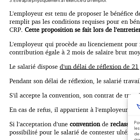
3. Etre apte physiquement à l’exercice d’un emploi.
L’employeur est tenu de proposer le bénéfice d
remplit pas les conditions requises pour en bén
CRP.
Cette proposition se fait lors de l’entretie
L’employeur qui procède au licenciement pour m
contribution égale à 2 mois de salaire brut moy
Le salarié dispose
d’un délai de réflexion de 21
Pendant son délai de réflexion, le salarié trav
S’il accepte la convention, son contrat de trav
En cas de refus, il appartient à l’employeur de
Si l’acceptation d’une
convention
de
reclasseme
Pou
les
possibilité pour le salarié de contester ultérie
de 
que