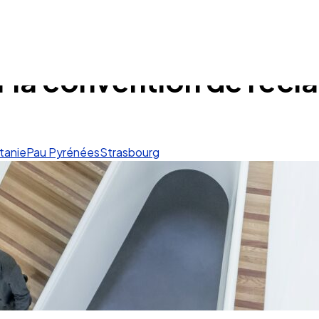
 la convention de rec
tanie
Pau Pyrénées
Strasbourg