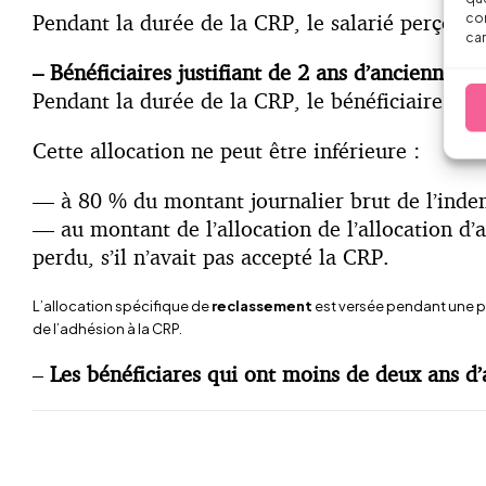
Pendant la durée de la CRP, le salarié perçoit 
con
car
– Bénéficiaires justifiant de 2 ans d’ancienneté 
Pendant la durée de la CRP, le bénéficiaire perç
Cette allocation ne peut être inférieure :
— à 80 % du montant journalier brut de l’indemn
— au montant de l’allocation de l’allocation d’a
perdu, s’il n’avait pas accepté la CRP.
L’allocation spécifique de
reclassement
est versée pendant une pé
de l’adhésion à la CRP.
–
Les bénéficiares qui ont moins de deux ans d