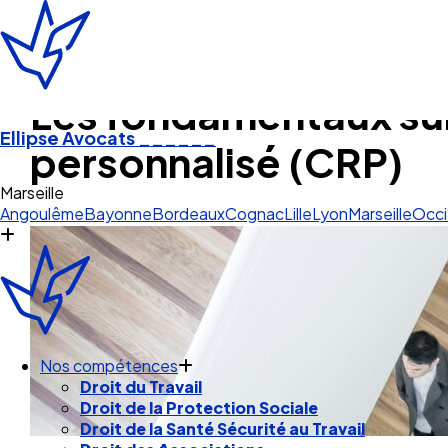
Les fondamentaux sur
Ellipse Avocats
______
personnalisé (CRP)
O
Angoulême
Bayonne
Bordeaux
Cognac
Lille
Lyon
Marseille
Occi
Nos compétences
Droit du Travail
Droit de la Protection Sociale
Droit de la Santé Sécurité au Travail