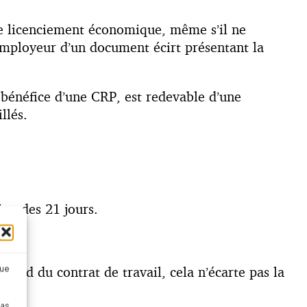
de licenciement économique, même s’il ne
l’employeur d’un document écirt présentant la
 bénéfice d’une CRP, est redevable d’une
llés.
ion des 21 jours.
ord du contrat de travail, cela n’écarte pas la
que
pas