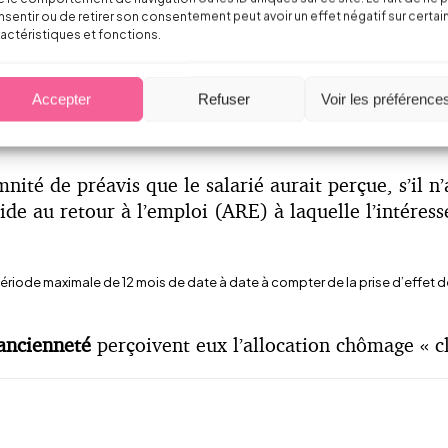
une allocation spécifique de
reclassement
dont le mo
sentir ou de retirer son consentement peut avoir un effet négatif sur certai
actéristiques et fonctions.
au titre de leur dernier emploi :
oit une allocation lui garantissant 80 % de son sal
Accepter
Refuser
Voir les préférence
ité de préavis que le salarié aurait perçue, s’il n’
ide au retour à l’emploi (ARE) à laquelle l’intéress
riode maximale de 12 mois de date à date à compter de la prise d’effet d
’ancienneté
perçoivent eux l’allocation chômage « cl