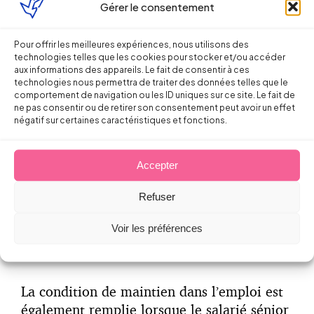
Gérer le consentement
précédent contrat ait été signé avant les 26
ans du jeune.
Pour offrir les meilleures expériences, nous utilisons des
technologies telles que les cookies pour stocker et/ou accéder
aux informations des appareils. Le fait de consentir à ces
technologies nous permettra de traiter des données telles que le
comportement de navigation ou les ID uniques sur ce site. Le fait de
ne pas consentir ou de retirer son consentement peut avoir un effet
négatif sur certaines caractéristiques et fonctions.
Maintenir un salarié âgé d’au moins 57
ans dans l’emploi
(ou 55 ans pour le
Accepter
salarié bénéficiant de la reconnaissance
de travailleur handicapé)
pendant la
Refuser
durée de l’aide ou jusqu’à son départ en
retraite
.
Voir les préférences
La condition de maintien dans l’emploi est
également remplie lorsque le salarié sénior