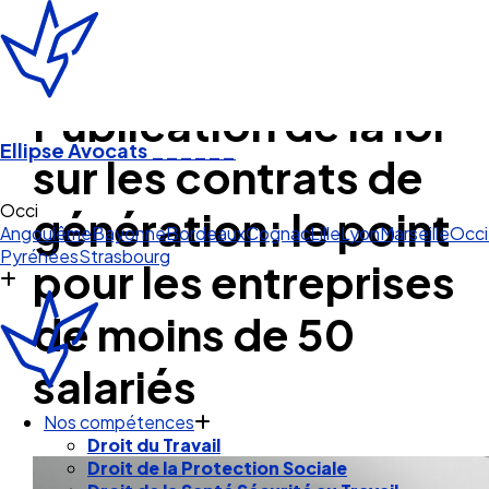
Publication de la loi
Ellipse Avocats
______
sur les contrats de
Occitanie
génération: le point
Angoulême
Bayonne
Bordeaux
Cognac
Lille
Lyon
Marseille
Occi
Pyrénées
Strasbourg
pour les entreprises
de moins de 50
salariés
Nos compétences
Droit du Travail
Droit de la Protection Sociale