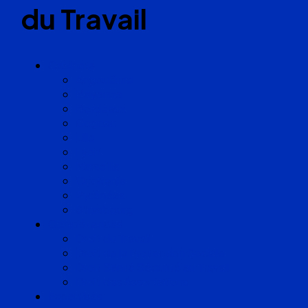
du Travail
Cabinets
Angoulême
Bayonne
Bordeaux
Cognac
Lille
Lyon
Marseille
Occitanie
Pyrénées
Strasbourg
Compétences
Droit du Travail
Droit de la Protection Sociale
Droit Santé Sécurité au Travail
Droit des Associations
Expertises