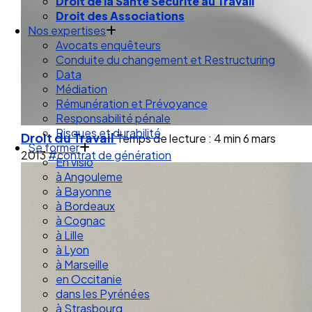
Droit de la Santé Sécurité au Travail
Droit des Associations
Nos expertises
Avocats enquêteurs
Conduite du changement et Restructuring
Data
Médiation
Rémunération et Prévoyance
Responsabilité pénale
Risques et durabilité
Droit du Travail
Temps de lecture : 4 min
6 mars
Se former
2013
#contrat de génération
En visio
à Angouleme
à Bayonne
à Bordeaux
à Cognac
à Lille
à Lyon
à Marseille
en Occitanie
dans les Pyrénées
à Strasbourg