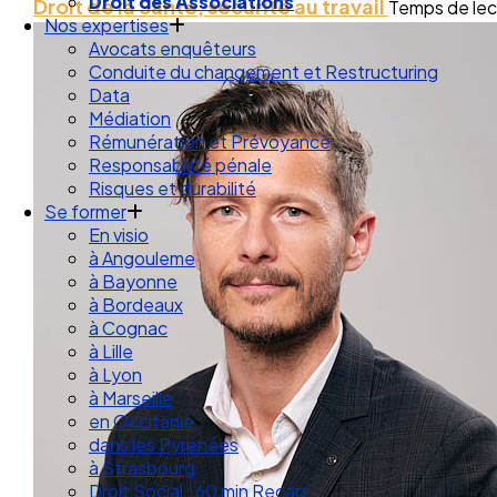
Droit des Associations
Droit de la Santé, sécurité au travail
Temps de lect
Nos expertises
Avocats enquêteurs
Conduite du changement et Restructuring
Data
Médiation
Rémunération et Prévoyance
Responsabilité pénale
Risques et durabilité
Se former
En visio
à Angouleme
à Bayonne
à Bordeaux
à Cognac
à Lille
à Lyon
à Marseille
en Occitanie
dans les Pyrénées
à Strasbourg
Droit Social : 60 min Recap’