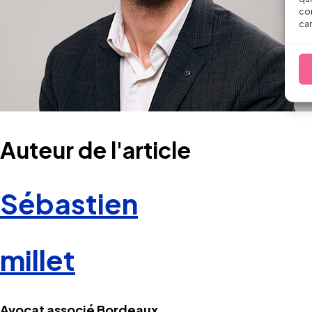
con
car
Auteur de l'article
Sébastien
millet
Avocat associé Bordeaux