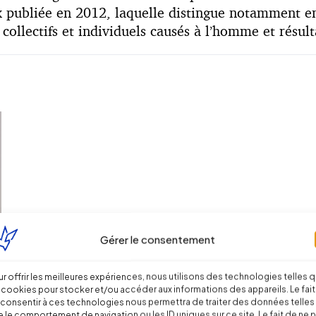
publiée en 2012, laquelle distingue notamment ent
s collectifs et individuels causés à l’homme et ré
Gérer le consentement
r offrir les meilleures expériences, nous utilisons des technologies telles 
 cookies pour stocker et/ou accéder aux informations des appareils. Le fait
consentir à ces technologies nous permettra de traiter des données telles
 le comportement de navigation ou les ID uniques sur ce site. Le fait de ne 