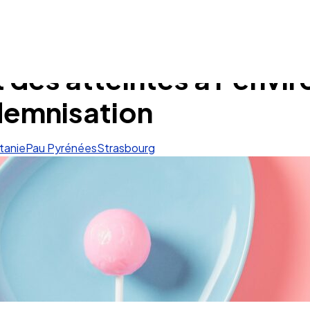
 des atteintes à l’envi
demnisation
tanie
Pau Pyrénées
Strasbourg