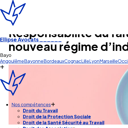
Responsabilité du fait
Ellipse Avocats
______
nouveau régime d’in
Pau
Angoulême
Bayonne
Bordeaux
Cognac
Lille
Lyon
Marseille
Occi
Nos compétences
Droit du Travail
Droit de la Protection Sociale
Droit de la Santé Sécurité au Travail