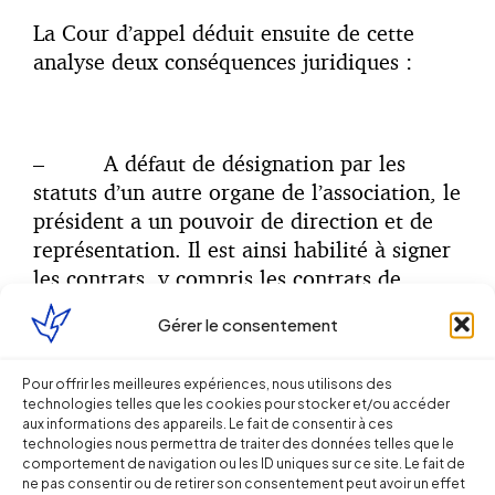
La Cour d’appel déduit ensuite de cette
analyse deux conséquences juridiques :
– A défaut de désignation par les
statuts d’un autre organe de l’association, le
président a un pouvoir de direction et de
représentation. Il est ainsi habilité à signer
les contrats, y compris les contrats de
travail.
Gérer le consentement
Pour offrir les meilleures expériences, nous utilisons des
technologies telles que les cookies pour stocker et/ou accéder
– Sur le fondement de l’article 1992
aux informations des appareils. Le fait de consentir à ces
du Code civil (relatif au contrat de
technologies nous permettra de traiter des données telles que le
mandat), le président peut engager sa
comportement de navigation ou les ID uniques sur ce site. Le fait de
ne pas consentir ou de retirer son consentement peut avoir un effet
responsabilité personnelle au bénéfice de