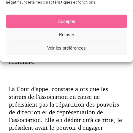
négatif sur certaines caractéristiques et fonctions.
l’association lorsqu’il ne respecte pas les
dispositions légales impératives ou lorsqu’il
Accepter
commet une faute de gestion, La Cour
d’appel prend ici le soin de préciser que
Refuser
pour un dirigeant bénévole, sa
responsabilité est appréciée moins
Voir les préférences
rigoureusement que pour un dirigeant
rémunéré.
La Cour d’appel constate alors que les
statuts de l’association en cause ne
précisaient pas la répartition des pouvoirs
de direction et de représentation de
l’association. Elle en déduit qu’à ce titre, le
président avait le pouvoir d’engager