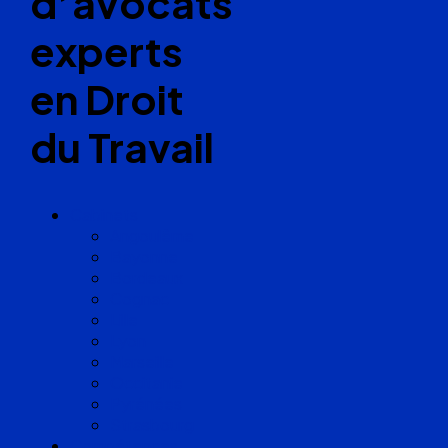
d’avocats
experts
en Droit
du Travail
Cabinets
Angoulême
Bayonne
Bordeaux
Cognac
Lille
Lyon
Marseille
Occitanie
Pyrénées
Strasbourg
Compétences