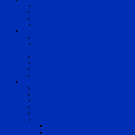
Droit du Travail
Droit de la Protection Sociale
Droit Santé Sécurité au Travail
Droit des Associations
Expertises
Avocats enquêteurs
Conduite du changement et
Restructuring
Médiation
Rémunération et Prévoyance
Responsabilité pénale
Risques et durabilité
A propos
Mentions légales
Gestion des cookies
Données personnelles
Règlement Qualiopi
Certificat Qualiopi
Nous suivre
LinkedIn
Newsletter