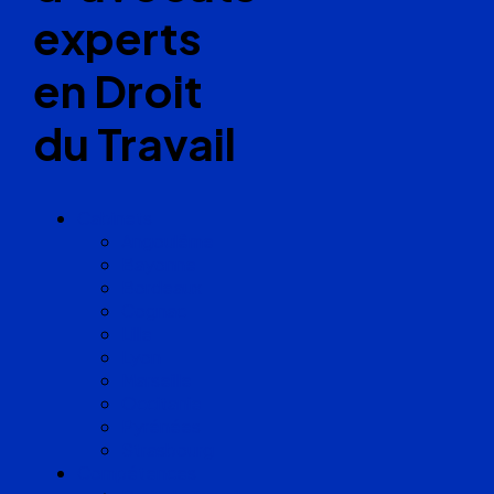
experts
en Droit
du Travail
Cabinets
Angoulême
Bayonne
Bordeaux
Cognac
Lille
Lyon
Marseille
Occitanie
Pyrénées
Strasbourg
Compétences