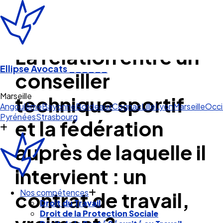
La relation entre un
Ellipse Avocats
______
conseiller
Marseille
technique sportif
Angoulême
Bayonne
Bordeaux
Cognac
Lille
Lyon
Marseille
Occi
Pyrénées
Strasbourg
et la fédération
auprès de laquelle il
intervient : un
contrat de travail,
Nos compétences
Droit du Travail
Droit de la Protection Sociale