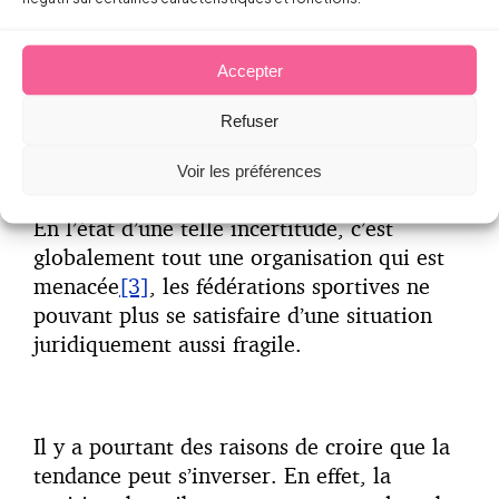
demander la reconnaissance d’un contrat de
travail avec la fédération et la
requalification de la fin de la collaboration
Accepter
en licenciement sans cause réelle et
Refuser
sérieuse.
Voir les préférences
En l’état d’une telle incertitude, c’est
globalement tout une organisation qui est
menacée
[3]
, les fédérations sportives ne
pouvant plus se satisfaire d’une situation
juridiquement aussi fragile.
Il y a pourtant des raisons de croire que la
tendance peut s’inverser. En effet, la