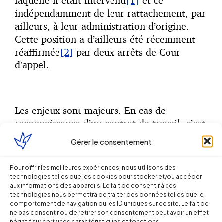
laquelle il était intervenu
[1]
et ce
indépendamment de leur rattachement, par
ailleurs, à leur administration d’origine.
Cette position a d’ailleurs été récemment
réaffirmée
[2]
par deux arrêts de Cour
d’appel.
Les enjeux sont majeurs. En cas de
reconnaissance d’un contrat de travail, c’est
l’ensemble des dispositions du code du
Gérer le consentement
travail, notamment celles relatives à
l’exécution et à la rupture du contrat, qui
Pour offrir les meilleures expériences, nous utilisons des
auront vocation à s’appliquer. Les
technologies telles que les cookies pour stocker et/ou accéder
conséquences financières peuvent donc
aux informations des appareils. Le fait de consentir à ces
technologies nous permettra de traiter des données telles que le
s’avérer importantes. Ainsi, un conseiller
comportement de navigation ou les ID uniques sur ce site. Le fait de
technique sportif peut être amené à
ne pas consentir ou de retirer son consentement peut avoir un effet
négatif sur certaines caractéristiques et fonctions.