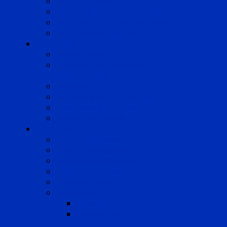
Droit du Travail
Droit de la Protection Sociale
Droit Santé Sécurité au Travail
Droit des Associations
Expertises
Avocats enquêteurs
Conduite du changement et
Restructuring
Médiation
Rémunération et Prévoyance
Responsabilité pénale
Risques et durabilité
A propos
Mentions légales
Gestion des cookies
Données personnelles
Règlement Qualiopi
Certificat Qualiopi
Nous suivre
LinkedIn
Newsletter