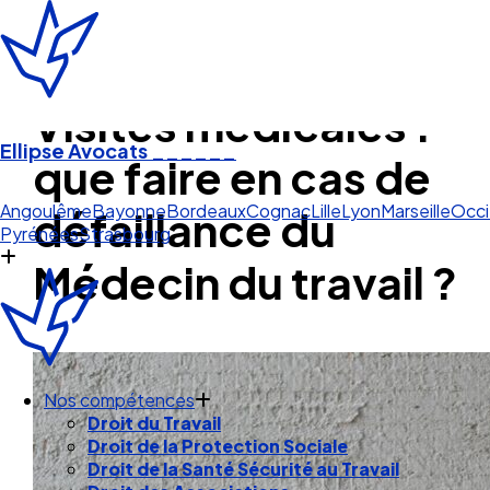
Visites médicales :
Ellipse Avocats
______
que faire en cas de
Pau Pyr
défaillance du
Angoulême
Bayonne
Bordeaux
Cognac
Lille
Lyon
Marseille
Occi
Pyrénées
Strasbourg
Médecin du travail ?
Nos compétences
Droit du Travail
Droit de la Protection Sociale