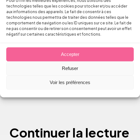
Pour offrir les meilleures expériences, nous utilisons des
surveillance des salariés qui lui est
technologies telles que les cookies pour stocker et/ou accéder
imputable. (
Cass civ 1ère, 19 déc. 2013, n°
aux informations des appareils. Le fait de consentir à ces
technologies nous permettra de traiter des données telles que le
12-25056
)
comportement de navigation ou les ID uniques sur ce site. Le fait de
ne pas consentir ou de retirer son consentement peut avoir un effet
négatif sur certaines caractéristiques et fonctions.
Arnaud PILLOIX, assisté de Claire GOLIAS
Accepter
Refuser
Partager sur
Voir les préférences
Continuer la lecture