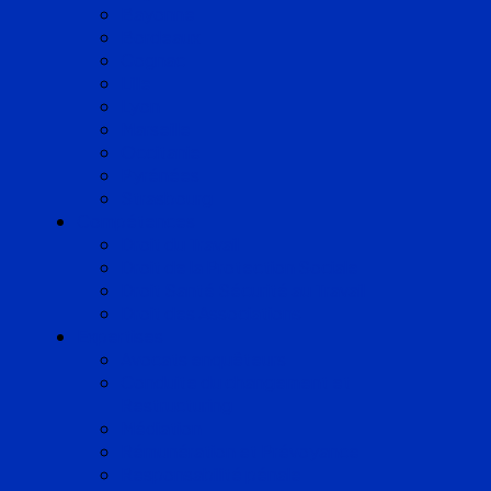
Bayonne
Bordeaux
Cognac
Lille
Lyon
Marseille
Occitanie
Pyrénées
Strasbourg
Compétences
Droit du Travail
Droit de la Protection Sociale
Droit Santé Sécurité au Travail
Droit des Associations
Expertises
Avocats enquêteurs
Conduite du changement et
Restructuring
Médiation
Rémunération et Prévoyance
Responsabilité pénale