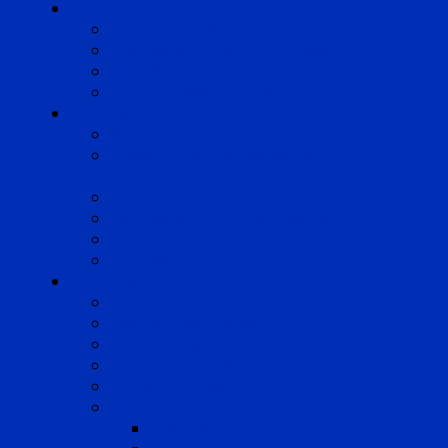
Compétences
Droit du Travail
Droit de la Protection Sociale
Droit Santé Sécurité au Travail
Droit des Associations
Expertises
Avocats enquêteurs
Conduite du changement et
Restructuring
Médiation
Rémunération et Prévoyance
Responsabilité pénale
Risques et durabilité
A propos
Mentions légales
Gestion des cookies
Données personnelles
Règlement Qualiopi
Certificat Qualiopi
Nous suivre
LinkedIn