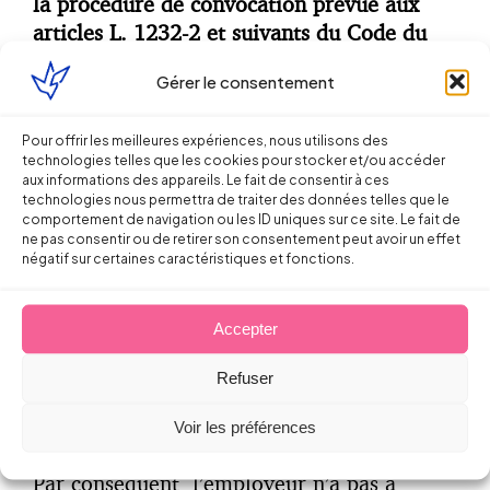
la procédure de convocation prévue aux
articles L. 1232-2 et suivants du Code du
travail ?
Gérer le consentement
Pour offrir les meilleures expériences, nous utilisons des
La Cour de cassation répond par la négative
technologies telles que les cookies pour stocker et/ou accéder
aux informations des appareils. Le fait de consentir à ces
et censure le raisonnement des juges du
technologies nous permettra de traiter des données telles que le
fond aux motifs que :
comportement de navigation ou les ID uniques sur ce site. Le fait de
ne pas consentir ou de retirer son consentement peut avoir un effet
négatif sur certaines caractéristiques et fonctions.
« Lorsque le report de l’entretien intervient
à la demande du salarié, l’employeur est
simplement tenu de l’aviser, en temps utile
Accepter
et par tous moyens, des nouvelles date et
Refuser
heure de l’entretien. »
Voir les préférences
Par conséquent, l’employeur n’a pas à