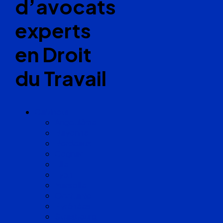
d’avocats
experts
en Droit
du Travail
Cabinets
Angoulême
Bayonne
Bordeaux
Cognac
Lille
Lyon
Marseille
Occitanie
Pyrénées
Strasbourg