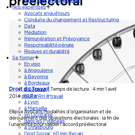
préélectoral
Droit de la Santé Sécurité au Travail
Droit des Associations
Nos expertises
Avocats enquêteurs
Conduite du changement et Restructuring
Data
Médiation
Rémunération et Prévoyance
Responsabilité pénale
Risques et durabilité
Se former
En visio
à Angouleme
à Bayonne
Droit du Travail
Temps de lecture : 4 min
1 avril
à Bordeaux
à Cognac
2014
#IRP
#RH
#travail
à Lille
à Lyon
Ellipse Avocats Modalités d’organisation et de
à Marseille
déroulement des opérations électorales : la fin de
en Occitanie
l’unanimité pour valider l’accord préélectoral
dans les Pyrénées
à Strasbourg