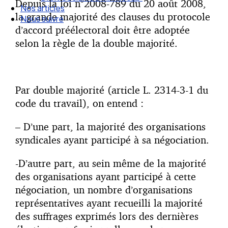
Depuis la loi n°2008-789 du 20 août 2008,
Droit Social : 60 min Recap’
la grande majorité des clauses du protocole
Nos articles
d’accord préélectoral doit être adoptée
Nous suivre
selon la règle de la double majorité.
Par double majorité (article L. 2314-3-1 du
code du travail), on entend :
– D’une part, la majorité des organisations
syndicales ayant participé à sa négociation.
-D’autre part, au sein même de la majorité
des organisations ayant participé à cette
négociation, un nombre d’organisations
représentatives ayant recueilli la majorité
des suffrages exprimés lors des dernières