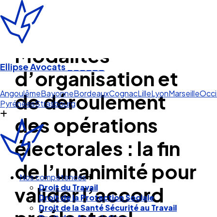
Modalités
Ellipse Avocats
______
d’organisation et
Bay
de déroulement
Angoulême
Bayonne
Bordeaux
Cognac
Lille
Lyon
Marseille
Occi
Pyrénées
Strasbourg
des opérations
électorales : la fin
de l’unanimité pour
valider l’accord
Nos compétences
Droit du Travail
Droit de la Protection Sociale