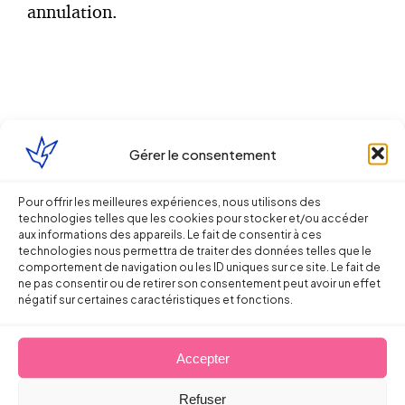
annulation.
A lire également sur le même sujet :
Gérer le consentement
Pour offrir les meilleures expériences, nous utilisons des
–
Négociation du protocole d’accord
technologies telles que les cookies pour stocker et/ou accéder
aux informations des appareils. Le fait de consentir à ces
préélectoral : de nouveaux délais à prendre
technologies nous permettra de traiter des données telles que le
en compte
comportement de navigation ou les ID uniques sur ce site. Le fait de
ne pas consentir ou de retirer son consentement peut avoir un effet
négatif sur certaines caractéristiques et fonctions.
–
Liste commune déposée aux élections
Accepter
professionnelles : quelles conséquences sur
la désignation des délégués syndicaux ?
Refuser