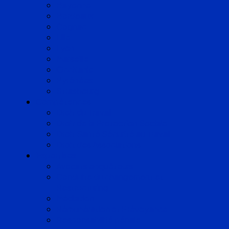
Bayonne
Bordeaux
Cognac
Lille
Lyon
Marseille
Occitanie
Pyrénées
Strasbourg
Compétences
Droit du Travail
Droit de la Protection Sociale
Droit Santé Sécurité au Travail
Droit des Associations
Expertises
Avocats enquêteurs
Conduite du changement et
Restructuring
Médiation
Rémunération et Prévoyance
Responsabilité pénale