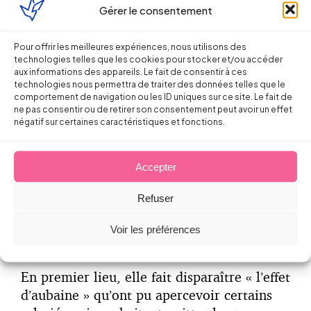
Gérer le consentement
contrat.
Pour offrir les meilleures expériences, nous utilisons des
technologies telles que les cookies pour stocker et/ou accéder
aux informations des appareils. Le fait de consentir à ces
Et le juge devra donc vérifier si cette faute
technologies nous permettra de traiter des données telles que le
menace le déroulement des relations, ou si
comportement de navigation ou les ID uniques sur ce site. Le fait de
ne pas consentir ou de retirer son consentement peut avoir un effet
elle peut être (et éventuellement a déjà
négatif sur certaines caractéristiques et fonctions.
été) réparée.
Accepter
Cette évolution doit être saluée à double
Refuser
titre :
Voir les préférences
En premier lieu, elle fait disparaître « l’effet
d’aubaine » qu’ont pu apercevoir certains