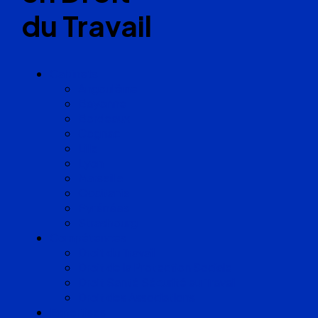
du Travail
Cabinets
Angoulême
Bayonne
Bordeaux
Cognac
Lille
Lyon
Marseille
Occitanie
Pyrénées
Strasbourg
Compétences
Droit du Travail
Droit de la Protection Sociale
Droit Santé Sécurité au Travail
Droit des Associations
Expertises