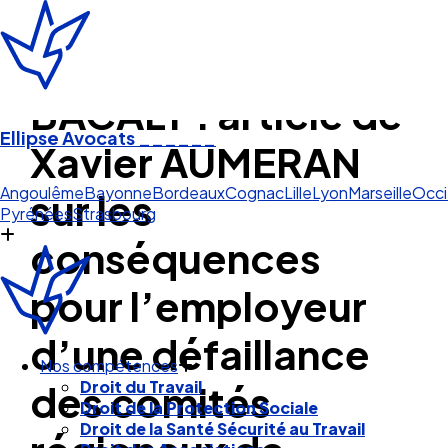
BACALY : article de
Ellipse Avocats
______
Xavier AUMERAN
Angoulême
Bayonne
Bordeaux
Cognac
Lille
Lyon
Marseille
Occi
sur les
Pyrénées
Strasbourg
conséquences
pour l’employeur
d’une défaillance
Nos compétences
des comités
Droit du Travail
Droit de la Protection Sociale
Droit de la Santé Sécurité au Travail