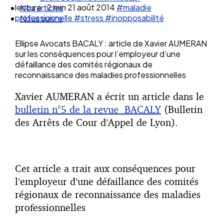
lecture : 2 min
21 août 2014
#maladie
Nos articles
professionnelle
#stress
#inopposabilité
Nous suivre
Ellipse Avocats BACALY : article de Xavier AUMERAN
sur les conséquences pour l’employeur d’une
défaillance des comités régionaux de
reconnaissance des maladies professionnelles
Xavier AUMERAN a écrit un article dans le
bulletin n°5 de la revue BACALY
(Bulletin
des Arrêts de Cour d’Appel de Lyon).
Cet article a trait aux conséquences pour
l’employeur d’une défaillance des comités
régionaux de reconnaissance des maladies
professionnelles