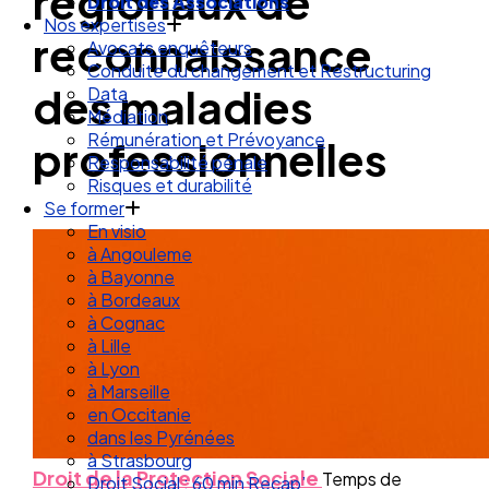
régionaux de
Droit des Associations
Nos expertises
reconnaissance
Avocats enquêteurs
Conduite du changement et Restructuring
des maladies
Data
Médiation
Rémunération et Prévoyance
professionnelles
Responsabilité pénale
Risques et durabilité
Se former
En visio
à Angouleme
à Bayonne
à Bordeaux
à Cognac
à Lille
à Lyon
à Marseille
en Occitanie
dans les Pyrénées
à Strasbourg
Droit de la Protection Sociale
Temps de
Droit Social : 60 min Recap’