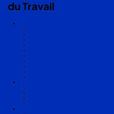
du Travail
Cabinets
Angoulême
Bayonne
Bordeaux
Cognac
Lille
Lyon
Marseille
Occitanie
Pyrénées
Strasbourg
Compétences
Droit du Travail
Droit de la Protection Sociale
Droit Santé Sécurité au Travail
Droit des Associations
Expertises