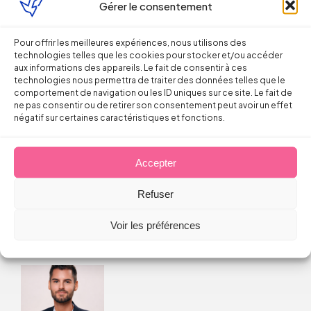
Gérer le consentement
Pour offrir les meilleures expériences, nous utilisons des
Continuer la lecture
technologies telles que les cookies pour stocker et/ou accéder
aux informations des appareils. Le fait de consentir à ces
technologies nous permettra de traiter des données telles que le
comportement de navigation ou les ID uniques sur ce site. Le fait de
ne pas consentir ou de retirer son consentement peut avoir un effet
Droit du Travail
négatif sur certaines caractéristiques et fonctions.
Licenciement verbal : dans quels cas
Accepter
est-il reconnu par les juges ?
Refuser
Thomas FROMENTIN
Voir les préférences
6 août 2026