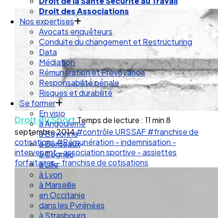
Droit de la Santé Sécurité au Travail
Droit des Associations
Nos expertises
Avocats enquêteurs
Conduite du changement et Restructuring
Data
Médiation
Rémunération et Prévoyance
Responsabilité pénale
Risques et durabilité
Se former
En visio
Droit du Sport
Temps de lecture : 11 min
8
à Angouleme
septembre 2014
#contrôle URSSAF
#franchise de
à Bayonne
cotisations
#Rémunération - indemnisation -
à Bordeaux
intervenant - association sportive - assiettes
à Cognac
forfaitaires - franchise de cotisations
à Lille
à Lyon
à Marseille
en Occitanie
dans les Pyrénées
à Strasbourg