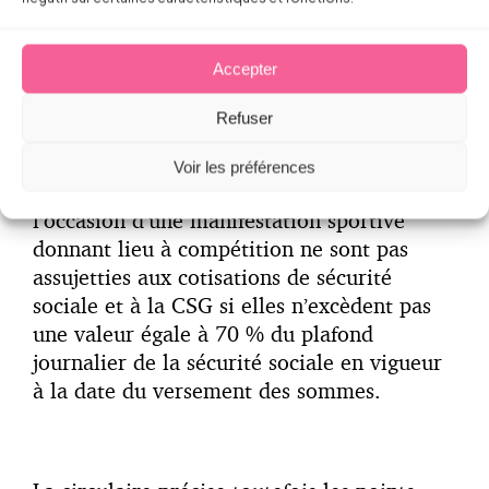
prévoir des exonérations de cotisations. La
validité juridique de la franchise est donc
très contestable.
Accepter
Refuser
Son principe général est le suivant : les
Voir les préférences
sommes versées à certains intervenants à
l’occasion d’une manifestation sportive
donnant lieu à compétition ne sont pas
assujetties aux cotisations de sécurité
sociale et à la CSG si elles n’excèdent pas
une valeur égale à 70 % du plafond
journalier de la sécurité sociale en vigueur
à la date du versement des sommes.