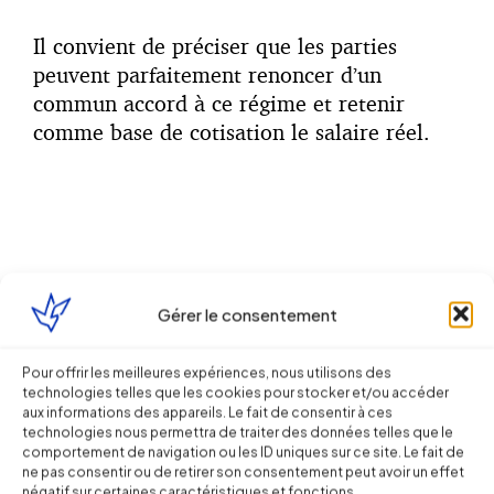
Il convient de préciser que les parties
peuvent parfaitement renoncer d’un
commun accord à ce régime et retenir
comme base de cotisation le salaire réel.
b)
La franchise de cotisations
Gérer le consentement
Pour offrir les meilleures expériences, nous utilisons des
Le dispositif de la franchise de cotisations
technologies telles que les cookies pour stocker et/ou accéder
résulte, étrangement, de la circulaire
aux informations des appareils. Le fait de consentir à ces
technologies nous permettra de traiter des données telles que le
interministérielle du 28 juillet 1994. En
comportement de navigation ou les ID uniques sur ce site. Le fait de
effet, par principe, seul le législateur peut
ne pas consentir ou de retirer son consentement peut avoir un effet
négatif sur certaines caractéristiques et fonctions.