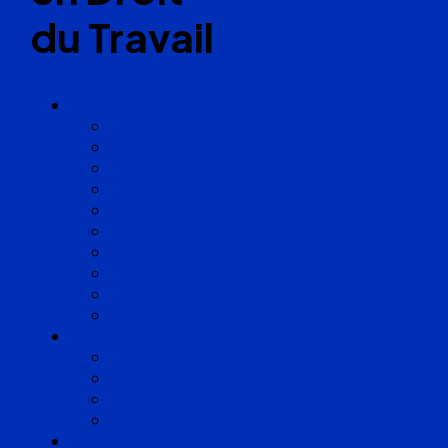
du Travail
Cabinets
Angoulême
Bayonne
Bordeaux
Cognac
Lille
Lyon
Marseille
Occitanie
Pyrénées
Strasbourg
Compétences
Droit du Travail
Droit de la Protection Sociale
Droit Santé Sécurité au Travail
Droit des Associations
Expertises