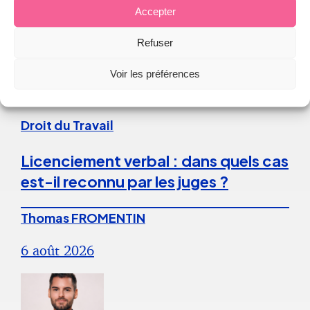
Accepter
Refuser
Continuer la lecture
Voir les préférences
Droit du Travail
Licenciement verbal : dans quels cas
est-il reconnu par les juges ?
Thomas FROMENTIN
6 août 2026