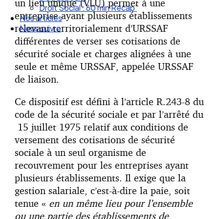
un lieu unique (VLU) permet à une
Droit Social : 60 min Recap’
entreprise ayant plusieurs établissements
Nos articles
relevant territorialement d’URSSAF
Nous suivre
différentes de verser ses cotisations de
sécurité sociale et charges alignées à une
seule et même URSSAF, appelée URSSAF
de liaison.
Ce dispositif est défini à l’article R.243-8 du
code de la sécurité sociale et par l’arrêté du
15 juillet 1975 relatif aux conditions de
versement des cotisations de sécurité
sociale à un seul organisme de
recouvrement pour les entreprises ayant
plusieurs établissements. Il exige que la
gestion salariale, c’est-à-dire la paie, soit
tenue «
en un même lieu pour l’ensemble
ou une partie des établissements de