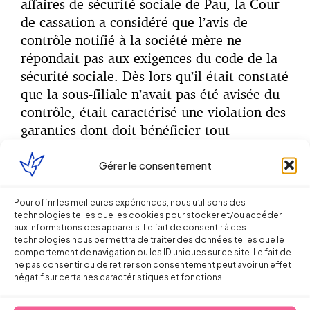
affaires de sécurité sociale de Pau, la Cour
de cassation a considéré que l’avis de
contrôle notifié à la société-mère ne
répondait pas aux exigences du code de la
sécurité sociale. Dès lors qu’il était constaté
que la sous-filiale n’avait pas été avisée du
contrôle, était caractérisé une violation des
garanties dont doit bénéficier tout
redevable de cotisations sociales. Ce vice
affectait la procédure de recouvrement et a
Gérer le consentement
permis à la société contrôlée d’obtenir
l’annulation des opérations de contrôle.
Pour offrir les meilleures expériences, nous utilisons des
technologies telles que les cookies pour stocker et/ou accéder
aux informations des appareils. Le fait de consentir à ces
technologies nous permettra de traiter des données telles que le
Partager sur
comportement de navigation ou les ID uniques sur ce site. Le fait de
ne pas consentir ou de retirer son consentement peut avoir un effet
négatif sur certaines caractéristiques et fonctions.