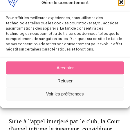
Gérer le consentement
Contestant la rupture, le joueur saisi le
Conseil des prud’hommes afin que la
Pour offrir les meilleures expériences, nous utilisons des
rupture soit imputée au club et que ce
technologies telles que les cookies pour stocker et/ou accéder
dernier soit condamné à lui verser des
aux informations des appareils. Le fait de consentir à ces
dommages et intérêts ainsi qu’un rappel de
technologies nous permettra de traiter des données telles que le
comportement de navigation ou les ID uniques sur ce site. Le fait de
salaire. La juridiction fait doit à la demande
ne pas consentir ou de retirer son consentement peut avoir un effet
du joueur et condamne le club à lui verser
négatif sur certaines caractéristiques et fonctions.
la somme de 84 000 euros à titre de
dommages et intérêts ainsi qu’un rappel de
Accepter
salaire. Cette somme correspondant a
minima aux salaires restants dus jusqu’au
Refuser
terme du contrat en application de l’article
L.1243-4 du code du travail.
Voir les préférences
Suite à l’appel interjeté par le club, la Cour
d’appel infirme le jugement, considérant