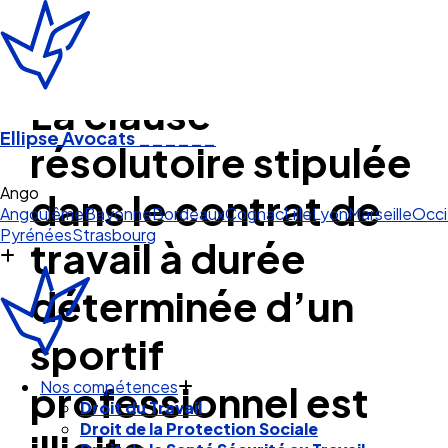
La clause
Ellipse Avocats
______
résolutoire stipulée
Angoulême
dans le contrat de
Angoulême
Bayonne
Bordeaux
Cognac
Lille
Lyon
Marseille
Occi
Pyrénées
Strasbourg
travail à durée
déterminée d’un
sportif
professionnel est
Nos compétences
Droit du Travail
Droit de la Protection Sociale