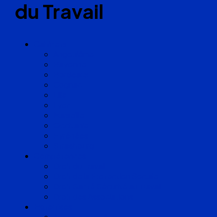
du Travail
Cabinets
Angoulême
Bayonne
Bordeaux
Cognac
Lille
Lyon
Marseille
Occitanie
Pyrénées
Strasbourg
Compétences
Droit du Travail
Droit de la Protection Sociale
Droit Santé Sécurité au Travail
Droit des Associations
Expertises
Avocats enquêteurs