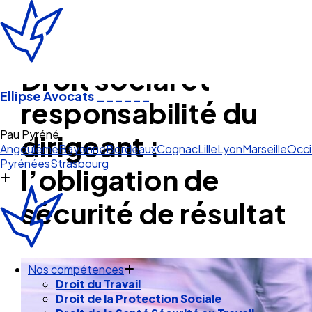
Droit social et
Ellipse Avocats
______
responsabilité du
Bo
dirigeant :
Angoulême
Bayonne
Bordeaux
Cognac
Lille
Lyon
Marseille
Occi
Pyrénées
Strasbourg
l’obligation de
sécurité de résultat
Nos compétences
Droit du Travail
Droit de la Protection Sociale