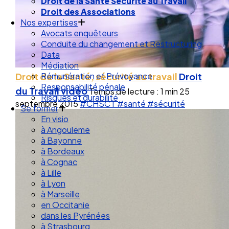
Droit de la Santé Sécurité au Travail
Droit des Associations
Nos expertises
Avocats enquêteurs
Conduite du changement et Restructuring
Data
Médiation
Droit de la Santé, sécurité au travail
Droit
Rémunération et Prévoyance
Responsabilité pénale
du Travail
vidéo
Temps de lecture : 1 min
25
Risques et durabilité
septembre 2015
#CHSCT
#santé
#sécurité
Se former
En visio
à Angouleme
à Bayonne
à Bordeaux
à Cognac
à Lille
à Lyon
à Marseille
en Occitanie
dans les Pyrénées
à Strasbourg