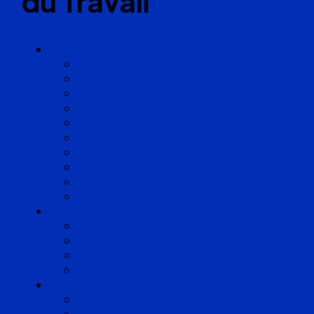
du Travail
Cabinets
Angoulême
Bayonne
Bordeaux
Cognac
Lille
Lyon
Marseille
Occitanie
Pyrénées
Strasbourg
Compétences
Droit du Travail
Droit de la Protection Sociale
Droit Santé Sécurité au Travail
Droit des Associations
Expertises
Avocats enquêteurs
Conduite du changement et