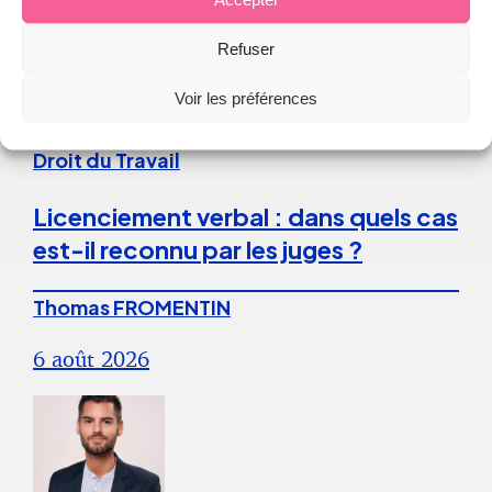
Refuser
Continuer la lecture
Voir les préférences
Droit du Travail
Licenciement verbal : dans quels cas
est-il reconnu par les juges ?
Thomas FROMENTIN
6 août 2026