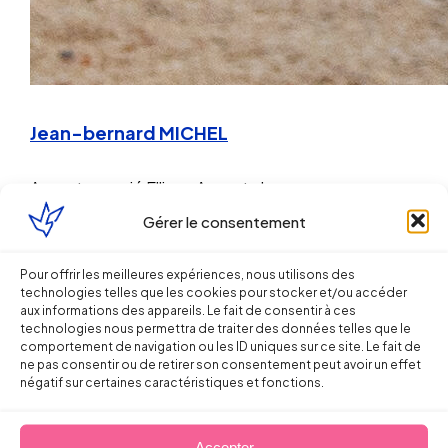
Jean-bernard MICHEL
Avocat associé
Ellipse Avocats Lyon
Gérer le consentement
https://www.youtube.com/watch?
v=CULoyQXQiVI
Pour offrir les meilleures expériences, nous utilisons des
technologies telles que les cookies pour stocker et/ou accéder
aux informations des appareils. Le fait de consentir à ces
Partager sur
technologies nous permettra de traiter des données telles que le
comportement de navigation ou les ID uniques sur ce site. Le fait de
ne pas consentir ou de retirer son consentement peut avoir un effet
négatif sur certaines caractéristiques et fonctions.
Accepter